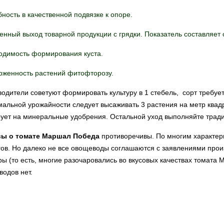
ность в качественной подвязке к опоре.
нный выход товарной продукции с грядки. Показатель составляет 
одимость формирования куста.
рженность растений фитофторозу.
одители советуют формировать культуру в 1 стебель, сорт требуе
мальной урожайности следует высаживать 3 растения на метр ква
ует на минеральные удобрения. Остальной уход выполняйте трад
вы о
томате
Маршал Победа
противоречивы. По многим характер
ов. Но далеко не все овощеводы соглашаются с заявлениями прои
ры (то есть, многие разочаровались во вкусовых качествах томата
одов нет.