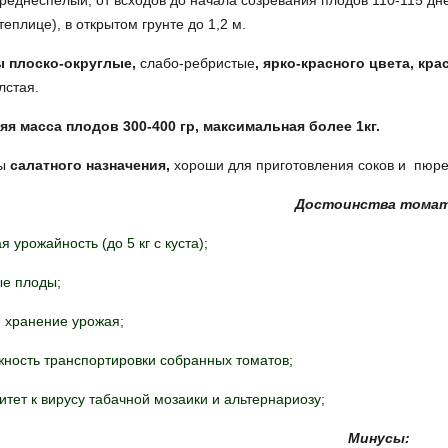
реднеспелый, от всходов до начала созревания плодов 110-115 дн
 теплице), в открытом грунте до 1,2 м.
 плоско-округлые,
слабо-ребристые
, ярко-красного цвета, кр
лстая.
яя масса плодов 300-400 гр, максимальная более 1кг.
ты
салатного назначения,
хороши для приготовления соков и пюр
Достоинства томат
я урожайность (до 5 кг с куста);
ые плоды;
 хранение урожая;
ность транспортировки собранных томатов;
тет к вирусу табачной мозаики и альтернариозу;
Минусы: