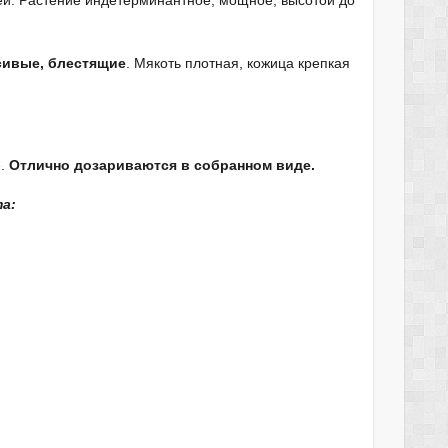
ей. Растение индетерминантное, мощное, высотой до
асивые, блестящие
. Мякоть плотная, кожица крепкая
е.
Отлично дозариваются в собранном виде.
а: