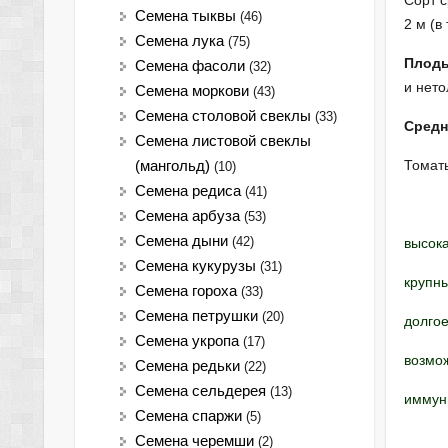
Сорт с
Семена тыквы
(46)
2 м (в
Семена лука
(75)
Плоды
Cемена фасоли
(32)
и нето
Семена моркови
(43)
Семена столовой свеклы
(33)
Средн
Семена листовой свеклы
Тома
(мангольд)
(10)
Семена редиса
(41)
Семена арбуза
(53)
Семена дыни
(42)
высока
Семена кукурузы
(31)
крупн
Семена гороха
(33)
Семена петрушки
(20)
долгое
Семена укропа
(17)
возмож
Семена редьки
(22)
Семена сельдерея
(13)
иммуни
Семена спаржи
(5)
Семена черемши
(2)