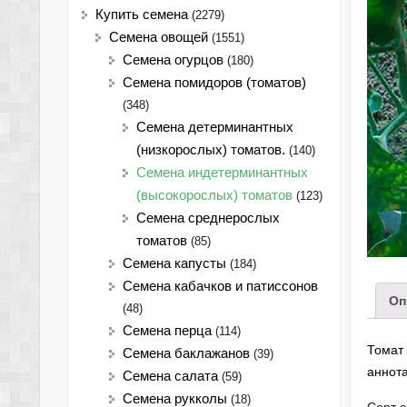
Купить семена
(2279)
Семена овощей
(1551)
Семена огурцов
(180)
Семена помидоров (томатов)
(348)
Семена детерминантных
(низкорослых) томатов.
(140)
Семена индетерминантных
(высокорослых) томатов
(123)
Семена среднерослых
томатов
(85)
Семена капусты
(184)
Семена кабачков и патиссонов
Оп
(48)
Семена перца
(114)
Томат
Семена баклажанов
(39)
аннота
Семена салата
(59)
Семена рукколы
(18)