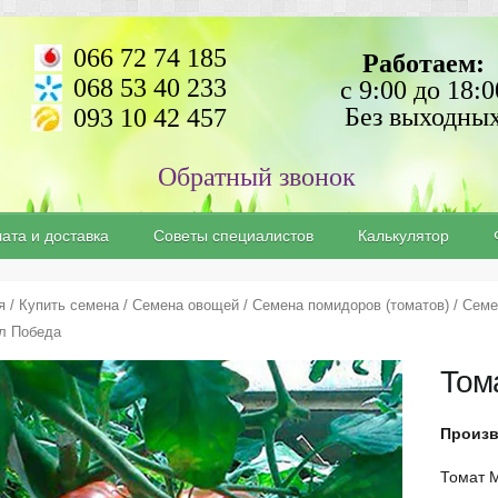
066 72 74 185
Работаем:
068 53 40 233
с 9:00 до 18:0
Без выходны
093 10 42 457
ата и доставка
Советы специалистов
Калькулятор
я
/
Купить семена
/
Семена овощей
/
Семена помидоров (томатов)
/
Семе
л Победа
Том
Произв
Томат 