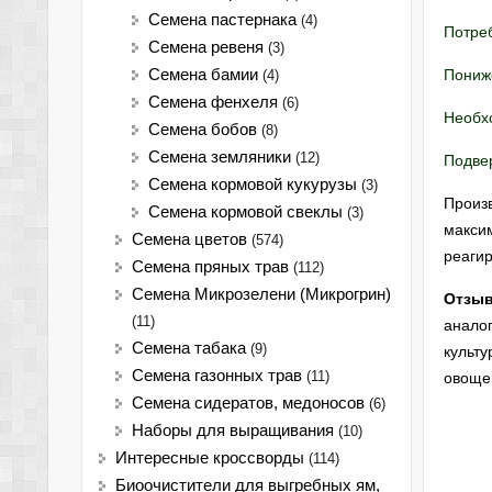
Семена пастернака
(4)
Потреб
Семена ревеня
(3)
Семена бамии
Пониже
(4)
Семена фенхеля
(6)
Необх
Семена бобов
(8)
Семена земляники
(12)
Подве
Семена кормовой кукурузы
(3)
Произв
Семена кормовой свеклы
(3)
макси
Семена цветов
(574)
реагир
Семена пряных трав
(112)
Семена Микрозелени (Микрогрин)
Отзы
(11)
аналог
Семена табака
(9)
культу
Семена газонных трав
(11)
овощев
Семена сидератов, медоносов
(6)
Наборы для выращивания
(10)
Интересные кроссворды
(114)
Биоочистители для выгребных ям,