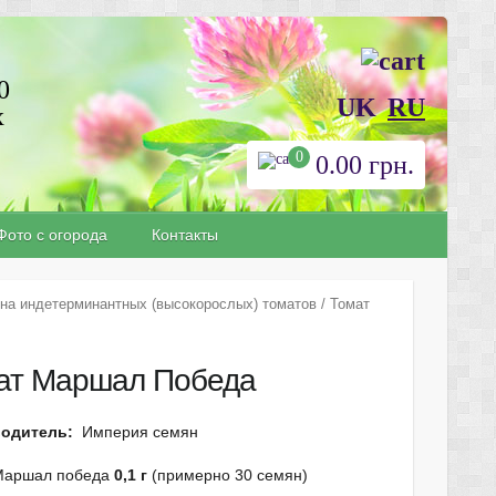
0
UK
RU
х
0
0.00
грн.
Фото с огорода
Контакты
на индетерминантных (высокорослых) томатов
/ Томат
ат Маршал Победа
одитель:
Империя семян
Маршал победа
0,1 г
(примерно 30 семян)