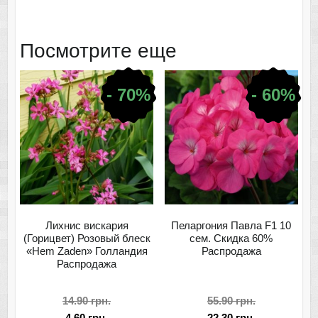
Посмотрите еще
- 70%
- 60%
Лихнис вискария
Пеларгония Павла F1 10
(Горицвет) Розовый блеск
сем. Скидка 60%
«Hem Zaden» Голландия
Распродажа
Распродажа
14.90
грн.
55.90
грн.
4.60
грн.
22.30
грн.