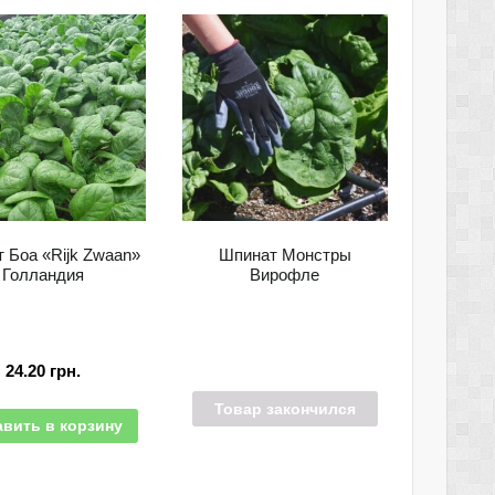
 Боа «Rijk Zwaan»
Шпинат Монстры
Голландия
Вирофле
24.20
грн.
Товар закончился
вить в корзину