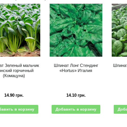
ат Зеленый мальчик
Шпинат Лонг Стендинг
Шпинат
онский горчичный
«Hortus» Италия
(Комацуна)
14.90
грн.
14.10
грн.
бавить в корзину
Добавить в корзину
Доба