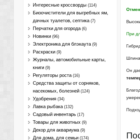
Интересные кроссворды
(114)
Отмен
Биоочистители для выгребных ям,
дачных туалетов, септика
(7)
Высок
Перчатки для огорода
(6)
При дл
Новинки
(96)
Электроника для блэкаута
(9)
Гибрид
Раскраски
(9)
Шпинат
Журналы, автомобильные карты,
книги
(9)
Он дае
Регуляторы роста
(16)
темпе
Средства защиты от сорняков,
Благод
насекомых, болезней
(124)
умере
Удобрения
(34)
Лавка рыбака
(132)
Подход
Садовый инвентарь
(17)
Товары для животных
(9)
Декор для аквариума
(9)
По
Для дома, для семьи
(174)