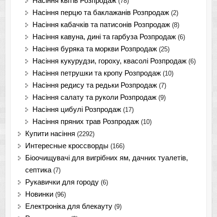
Насіння квітів Розпродаж
(78)
Насіння перцю та баклажанів Розпродаж
(2)
Насіння кабачків та патисонів Розпродаж
(8)
Насіння кавуна, дині та гарбуза Розпродаж
(6)
Насіння буряка та моркви Розпродаж
(25)
Насіння кукурудзи, гороху, квасолі Розпродаж
(6)
Насіння петрушки та кропу Розпродаж
(10)
Насіння редису та редьки Розпродаж
(7)
Насіння салату та руколи Розпродаж
(9)
Насіння цибулі Розпродаж
(17)
Насіння пряних трав Розпродаж
(10)
Купити насіння
(2292)
Интересные кроссворды
(166)
Біоочищувачі для вигрібних ям, дачних туалетів,
септика
(7)
Рукавички для городу
(6)
Новинки
(96)
Електроніка для блекауту
(9)