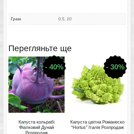
Грам
0,5, 10
Перегляньте ще
- 40%
- 30%
Капуста кольрабі
Капуста цвітна Романеско
Фіалковий Дунай
“Hortus” Італія Розпродаж
Розпродаж