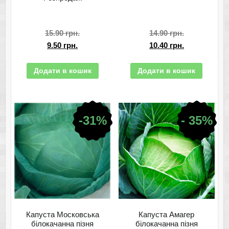
15.90
грн.
14.90
грн.
9.50
грн.
10.40
грн.
Додати в кошик
Додати в кошик
-31%
- 35%
Капуста Московська
Капуста Амагер
білокачанна пізня
білокачанна пізня