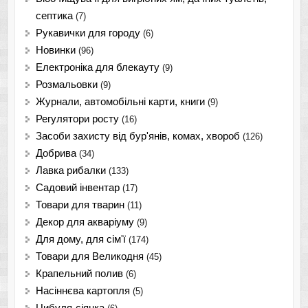
септика
(7)
Рукавички для городу
(6)
Новинки
(96)
Електроніка для блекауту
(9)
Розмальовки
(9)
Журнали, автомобільні карти, книги
(9)
Регулятори росту
(16)
Засоби захисту від бур'янів, комах, хвороб
(126)
Добрива
(34)
Лавка рибалки
(133)
Садовий інвентар
(17)
Товари для тварин
(11)
Декор для акваріуму
(9)
Для дому, для сім'ї
(174)
Товари для Великодня
(45)
Крапельний полив
(6)
Насіннєва картопля
(5)
Цибуля-сіянка