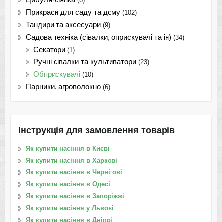
(6)
Прикраси для саду та дому
(102)
Тандири та аксесуари
(9)
Садова техніка (сівалки, оприскувачі та ін)
(34)
Секатори
(1)
Ручні сівалки та культиватори
(23)
Обприскувачі
(10)
Парники, агроволокно
(6)
Інструкція для замовлення товарів
Як купити насіння в Києві
Як купити насіння в Харкові
Як купити насіння в Чернігові
Як купити насіння в Одесі
Як купити насіння в Запоріжжі
Як купити насіння у Львові
Як купити насіння в Дніпрі