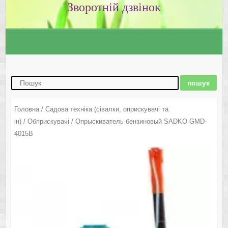
Зворотній дзвінок
Головна
/
Садова техніка (сівалки, оприскувачі та
ін)
/
Обприскувачі
/ Опрыскиватель бензиновый SADKO GMD-
4015B