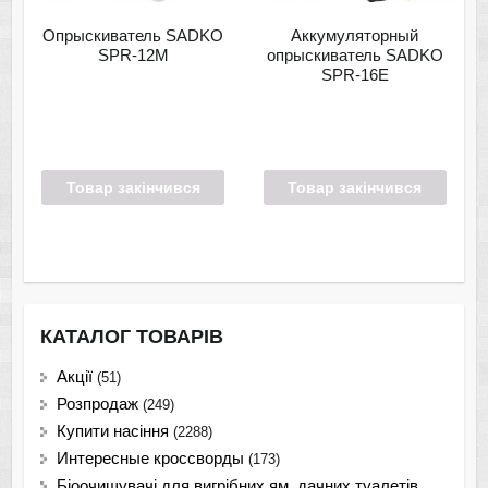
Опрыскиватель SADKO
Аккумуляторный
SPR-12М
опрыскиватель SADKO
SPR-16E
Товар закінчився
Товар закінчився
КАТАЛОГ ТОВАРІВ
Акції
(51)
Розпродаж
(249)
Купити насіння
(2288)
Интересные кроссворды
(173)
Біоочищувачі для вигрібних ям, дачних туалетів,