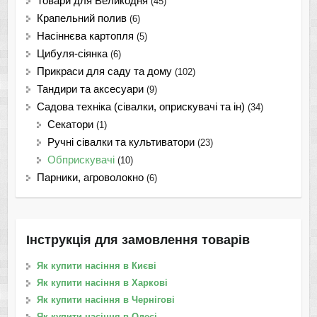
Товари для Великодня
(45)
Крапельний полив
(6)
Насіннєва картопля
(5)
Цибуля-сіянка
(6)
Прикраси для саду та дому
(102)
Тандири та аксесуари
(9)
Садова техніка (сівалки, оприскувачі та ін)
(34)
Секатори
(1)
Ручні сівалки та культиватори
(23)
Обприскувачі
(10)
Парники, агроволокно
(6)
Інструкція для замовлення товарів
Як купити насіння в Києві
Як купити насіння в Харкові
Як купити насіння в Чернігові
Як купити насіння в Одесі