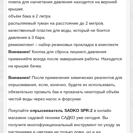
помпа для нагнетания давления находится на верхней
крышке.
объём бака в 2 литра.
распыляемый туман на расстояние до 2 метров.
качественный пластик для воды, который не боится
давления в 3 бара.
ремкомплект – набор резиновых прокладок в комплекте
Внимание!
Кнопка для сброса лишнего давления:
применяйте всегда после завершения работы. Находится
на крышке бачка.
Внимание!
После применения химических реагентов для
опрыскивания, если, конечно, будете их использовать,
обязательно промыть бак и прокачать некоторый объём
чистой воды через насос и форсунки.
Покупайте
опрыскиватель
SADKO
SPR
-2
в онлайн
магазине садовой техники САДКО уже сегодня. Вы
получите многофункциональный инструмент по уходу за
растениями и цветами не только дома, но и на