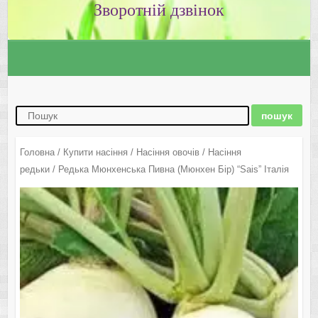
Зворотній дзвінок
Головна
/
Купити насіння
/
Насіння овочів
/
Насіння
редьки
/ Редька Мюнхенська Пивна (Мюнхен Бір) “Sais” Італія