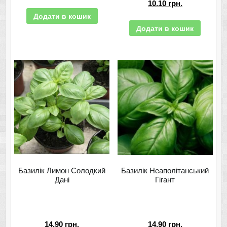
10.10
грн.
Додати в кошик
Додати в кошик
Базилік Лимон Солодкий
Базилік Неаполітанський
Дані
Гігант
14.90
грн.
14.90
грн.