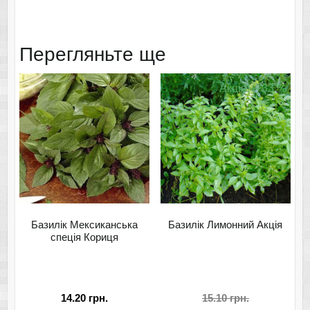
Перегляньте ще
Акція! – 33 %
Базилік Мексиканська
Базилік Лимонний Акція
спеція Кориця
14.20
грн.
15.10
грн.