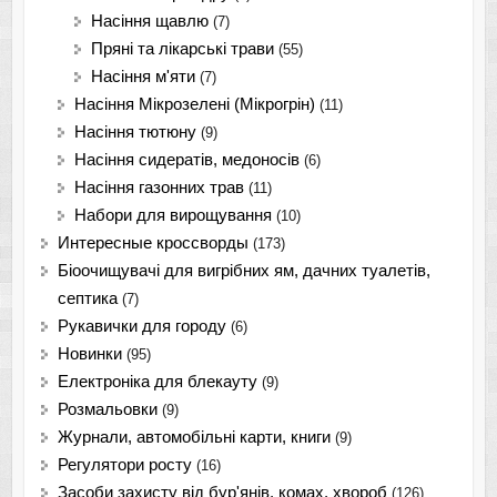
Насіння щавлю
(7)
Пряні та лікарські трави
(55)
Насіння м'яти
(7)
Насіння Мікрозелені (Мікрогрін)
(11)
Насіння тютюну
(9)
Насіння сидератів, медоносів
(6)
Насіння газонних трав
(11)
Набори для вирощування
(10)
Интересные кроссворды
(173)
Біоочищувачі для вигрібних ям, дачних туалетів,
септика
(7)
Рукавички для городу
(6)
Новинки
(95)
Електроніка для блекауту
(9)
Розмальовки
(9)
Журнали, автомобільні карти, книги
(9)
Регулятори росту
(16)
Засоби захисту від бур'янів, комах, хвороб
(126)