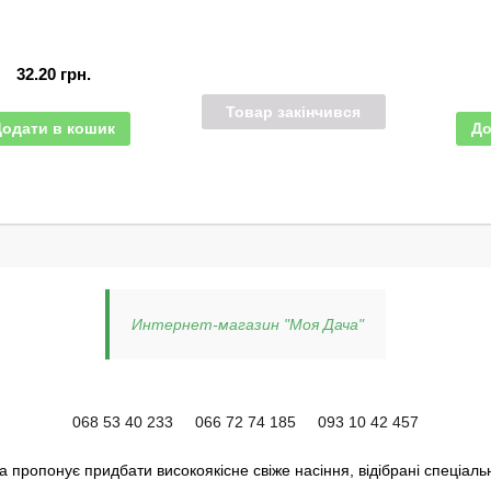
32.20
грн.
Товар закінчився
Додати в кошик
До
Интернет-магазин "Моя Дача"
068 53 40 233
066 72 74 185
093 10 42 457
 пропонує придбати високоякісне свіже насіння, відібрані спеціаль