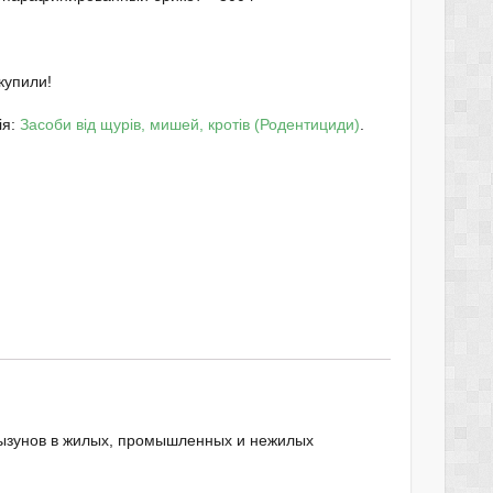
купили!
ія:
Засоби від щурів, мишей, кротів (Родентициди)
.
ызунов в жилых, промышленных и нежилых