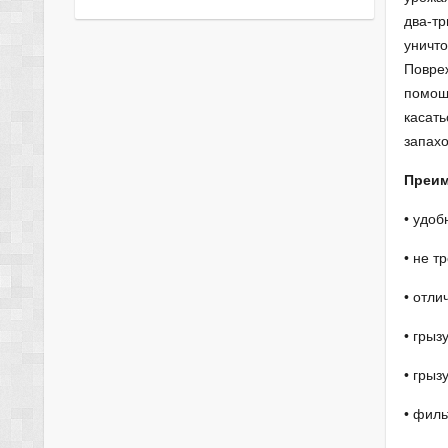
два-тр
уничто
Повреж
помощь
касать
запахо
Преим
• удоб
• не т
• отли
• грыз
• грыз
• филь