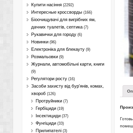
Купити насіння
(2292)
Интересные кроссворды
(166)
Біоочищувачі для вигрібних ям,
дачних туалетів, септика
(7)
Рукавички для городу
(6)
Новинки
(96)
Електроніка для блекауту
(9)
Розмальовки
(9)
Журнали, автомобільні карти, книги
(9)
Регулятори росту
(16)
Засоби захисту від бур'янів, комах,
Оп
хвороб
(126)
Протруйники
(7)
Прои
Гербіциди
(19)
Інсектициди
(37)
Готов
Фунгіциди
(33)
помеще
Прилипателі
(3)