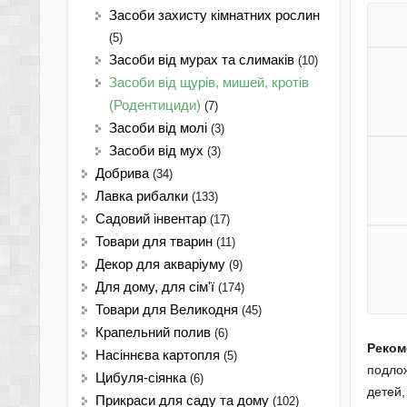
Засоби захисту кімнатних рослин
(5)
Засоби від мурах та слимаків
(10)
Засоби від щурів, мишей, кротів
(Родентициди)
(7)
Засоби від молі
(3)
Засоби від мух
(3)
Добрива
(34)
Лавка рибалки
(133)
Садовий інвентар
(17)
Товари для тварин
(11)
Декор для акваріуму
(9)
Для дому, для сім'ї
(174)
Товари для Великодня
(45)
Крапельний полив
(6)
Реком
Насіннєва картопля
(5)
подлож
Цибуля-сіянка
(6)
детей,
Прикраси для саду та дому
(102)