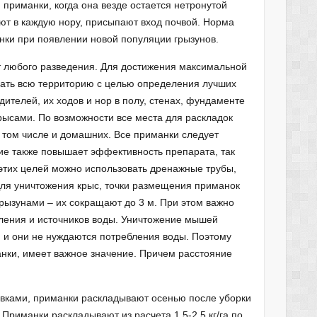
приманки, когда она везде остается нетронутой
ают в каждую нору, присыпают вход почвой. Норма
анки при появлении новой популяции грызунов.
т любого разведения. Для достижения максимальной
вать всю территорию с целью определения лучших
ителей, их ходов и нор в полу, стенах, фундаменте
крысами. По возможности все места для раскладок
в том числе и домашних. Все приманки следует
тие также повышает эффективность препарата, так
 этих целей можно использовать дренажные трубы,
Для уничтожения крыс, точки размещения приманок
грызунами – их сокращают до 3 м. При этом важно
рмления и источников воды. Уничтожение мышей
й и они не нуждаются потребления воды. Поэтому
анки, имеет важное значение. Причем расстояние
евками, приманки раскладывают осенью после уборки
Приманки раскладывают из расчета 1,5-2,5 кг/га по