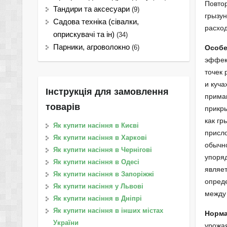
Повтор
Тандири та аксесуари
(9)
грызун
Садова техніка (сівалки,
расход
оприскувачі та ін)
(34)
Парники, агроволокно
(6)
Особе
эффект
точек 
и куча
Інструкція для замовлення
приман
товарів
прикры
как гр
Як купити насіння в Києві
присло
Як купити насіння в Харкові
обычно
Як купити насіння в Чернігові
упоряд
Як купити насіння в Одесі
являет
Як купити насіння в Запоріжжі
опреде
Як купити насіння у Львові
между 
Як купити насіння в Дніпрі
Як купити насіння в інших містах
Норма
України
урожая