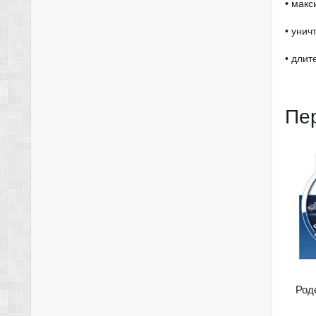
• макс
• унич
• длит
Пе
Род