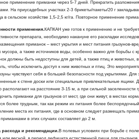
ное применение приманки через 5-7 дней. Прекратить разложения 
ами. На приусадебных участках 2-3 брикеты/пакеты/20 г закладыв
а в сельском хозяйстве 1,5-2,5 кг/га. Повторное применение прим
нности применения.
КАПКАН уже готов к применению и не требуе
ивности препарата, необходимо накануне его раскладки исследо
размещения приманок – мест укрытия и мест питания грызунов-вред
х мусора, а также источников воды, особенно важно для борьбы с 
ок должны быть недоступны для детей, а также птиц и животных, 
ть, чтобы исключить доступ к ним животных и птиц. Это мероприя
ызуны чувствуют себя в большей безопасности под укрытиями. Для
ненные к стене доски или специальные привлекательные ящики. 
 располагают на расстояние 3-15 м, а при сильной заселенности 
очить приманки для грызунов от мест, где они живут, в местах ко
ся более трудным, так как режим их питания более беспорядочны
ление места их питания, где в основном следует размещать прим
приманками в этих случаях составляет до 2 м.
 расхода и рекомендации.
В полевых условиях при борьбе с пол
 или весной, в период дефицита естественной пищи для грызунов. 