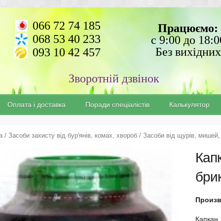
066 72 74 185
Працюємо:
068 53 40 233
с 9:00 до 18:0
Без вихідних
093 10 42 457
Зворотній дзвінок
Оплата і доставка
Поради спеціалістів
Калькулятор
а
/
Засоби захисту від бур'янів, комах, хвороб
/
Засоби від щурів, мишей,
Кап
бри
Произ
Капкан,