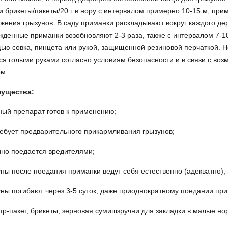
и брикеты/пакеты/20 г в нору с интервалом примерно 10-15 м, при
жения грызунов. В саду приманки раскладывают вокруг каждого дере
денные приманки возобновляют 2-3 раза, также с интервалом 7-1
ю совка, пинцета или рукой, защищенной резиновой перчаткой. Н
ся голыми руками согласно условиям безопасности и в связи с во
м.
ущества:
ный препарат готов к применению;
ребует предварительного прикармливания грызунов;
чно поедается вредителями;
уны после поедания приманки ведут себя естественно (адекватно),
уны погибают через 3-5 суток, даже приоднократному поедании при
тр-пакет, брикеты, зерновая сумишзручни для закладки в малые но