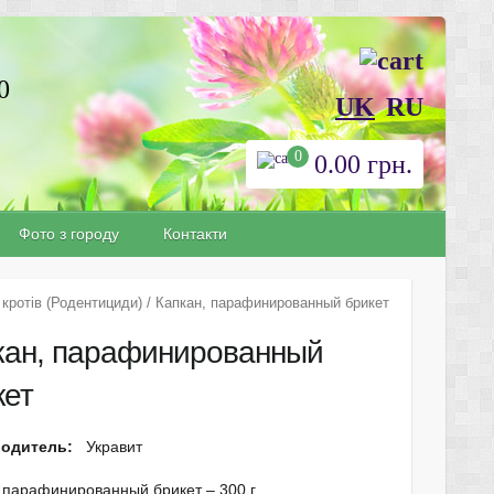
0
UK
RU
0
0.00
грн.
Фото з городу
Контакти
 кротів (Родентициди)
/ Капкан, парафинированный брикет
кан, парафинированный
кет
водитель:
Укравит
 парафинированный брикет – 300 г