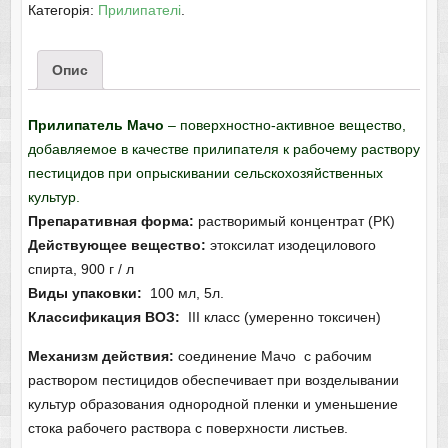
Категорія:
Прилипателі
.
Опис
Прилипатель Мачо
– поверхностно-активное вещество,
добавляемое в качестве прилипателя к рабочему раствору
пестицидов при опрыскивании сельскохозяйственных
культур.
Препаративная форма:
растворимый концентрат (РК)
Действующее вещество:
этоксилат изодецилового
спирта, 900 г / л
Виды упаковки:
100 мл, 5л.
Классификация ВОЗ:
III класс (умеренно токсичен)
Механизм
действия:
соединение Мачо с рабочим
раствором пестицидов обеспечивает при возделывании
культур образования однородной пленки и уменьшение
стока рабочего раствора с поверхности листьев.