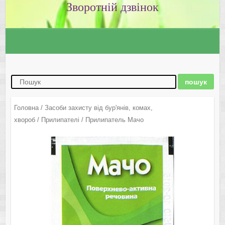
Зворотній дзвінок
Головна
/
Засоби захисту від бур'янів, комах,
хвороб
/
Прилипателі
/ Прилипатель Мачо