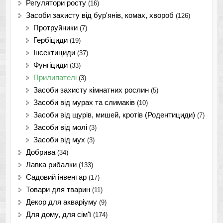
Регулятори росту
(16)
Засоби захисту від бур'янів, комах, хвороб
(126)
Протруйники
(7)
Гербіциди
(19)
Інсектициди
(37)
Фунгіциди
(33)
Прилипателі
(3)
Засоби захисту кімнатних рослин
(5)
Засоби від мурах та слимаків
(10)
Засоби від щурів, мишей, кротів (Родентициди)
(7)
Засоби від молі
(3)
Засоби від мух
(3)
Добрива
(34)
Лавка рибалки
(133)
Садовий інвентар
(17)
Товари для тварин
(11)
Декор для акваріуму
(9)
Для дому, для сім'ї
(174)