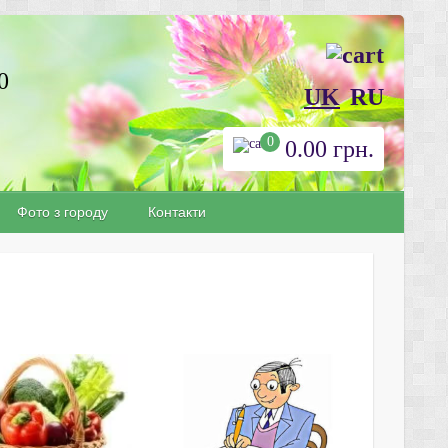
0
UK
RU
0
0.00
грн.
Фото з городу
Контакти