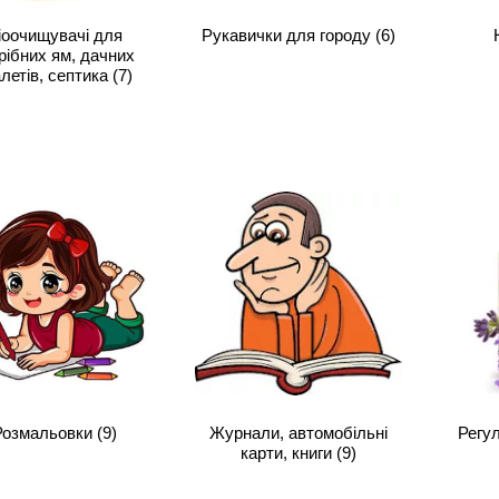
іоочищувачі для
Рукавички для городу
(6)
рібних ям, дачних
алетів, септика
(7)
Розмальовки
(9)
Журнали, автомобільні
Регу
карти, книги
(9)