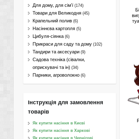
Для дому, для сім'ї
(174)
Б
Товари для Великодня
(45)
виг
ту
Крапельний полив
(6)
Насіннєва картопля
(5)
Цибуля-сіянка
(6)
Прикраси для саду та дому
(102)
Тандири та аксесуари
(9)
Садова техніка (сівалки,
оприскувачі та ін)
(34)
Парники, агроволокно
(6)
Інструкція для замовлення
товарів
Як купити насіння в Києві
Як купити насіння в Харкові
Як купити насіння в Чернігові