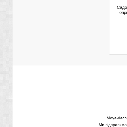
Садов
опр
Moya-dacha
Ми відправимо