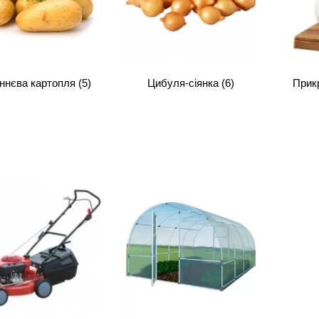
іннєва картопля
(5)
Цибуля-сіянка
(6)
Прик