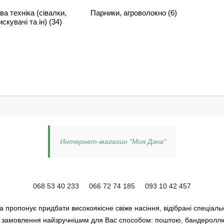
а техніка (сівалки,
Парники, агроволокно
(6)
искувачі та ін)
(34)
Интернет-магазин "Моя Дача"
068 53 40 233
066 72 74 185
093 10 42 457
 пропонує придбати високоякісне свіже насіння, відібрані спеціаль
 замовлення найзручнішим для Вас способом: поштою, бандероллю