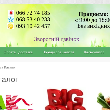
066 72 74 185
Працюємо:
068 53 40 233
с 9:00 до 18:0
Без вихідних
093 10 42 457
Зворотній дзвінок
Оплата і доставка
Поради спеціалістів
Калькулятор
а
/ Каталог
талог