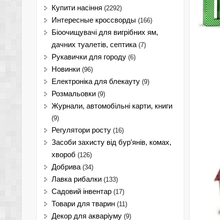
Купити насіння
(2292)
Интересные кроссворды
(166)
Біоочищувачі для вигрібних ям,
дачних туалетів, септика
(7)
Рукавички для городу
(6)
Новинки
(96)
Електроніка для блекауту
(9)
Розмальовки
(9)
Журнали, автомобільні карти, книги
(9)
Регулятори росту
(16)
Засоби захисту від бур'янів, комах,
хвороб
(126)
Добрива
(34)
Лавка рибалки
(133)
Садовий інвентар
(17)
Товари для тварин
(11)
Декор для акваріуму
(9)