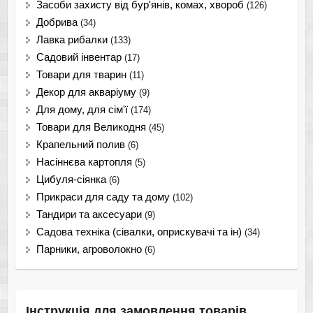
Засоби захисту від бур'янів, комах, хвороб
(126)
Добрива
(34)
Лавка рибалки
(133)
Садовий інвентар
(17)
Товари для тварин
(11)
Декор для акваріуму
(9)
Для дому, для сім'ї
(174)
Товари для Великодня
(45)
Крапельний полив
(6)
Насіннєва картопля
(5)
Цибуля-сіянка
(6)
Прикраси для саду та дому
(102)
Тандири та аксесуари
(9)
Садова техніка (сівалки, оприскувачі та ін)
(34)
Парники, агроволокно
(6)
Інструкція для замовлення товарів