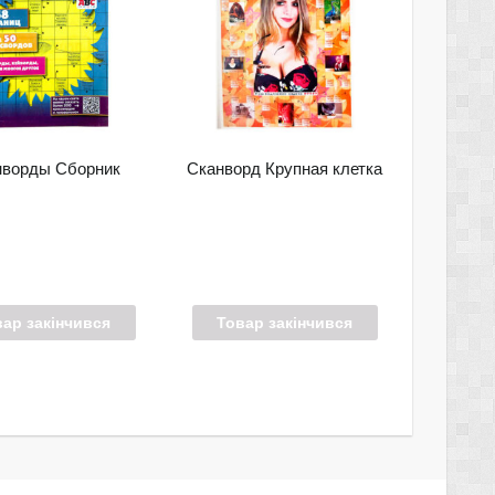
нворды Сборник
Сканворд Крупная клетка
вар закінчився
Товар закінчився