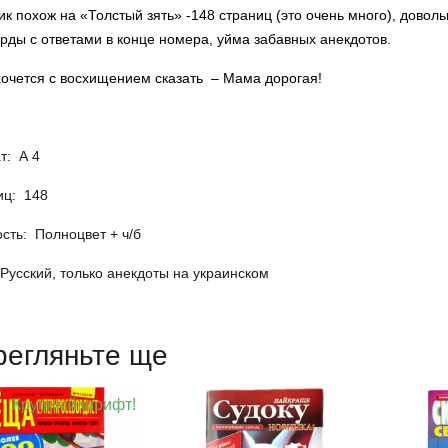
к похож на «Толстый зять» -148 страниц (это очень много), довол
орды
с ответами в конце номера, уйма забавных анекдотов.
хочется с восхищением сказать – Мама дорогая!
т: А 4
иц: 148
сть: Полноцвет + ч/б
Русский, только анекдоты на украинском
регляньте ще
Крупный шрифт!