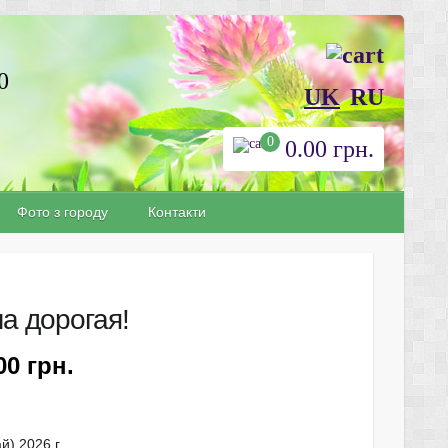
0
UK
RU
0
0.00
грн.
Фото з городу
Контакти
а дорогая!
.00
грн.
й) 2026 г