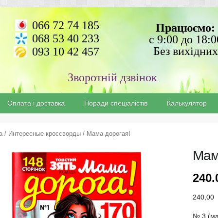
066 72 74 185
Працюємо:
068 53 40 233
с 9:00 до 18:0
Без вихідних
093 10 42 457
Зворотній дзвінок
Оплата і доставка
Поради спеціалістів
Калькулятор
а
/
Интересные кроссворды
/ Мама дорогая!
Мам
240
240,00
№ 3 (ма