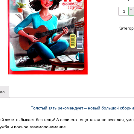
Категор
ис
Толстый зять рекомендует – новый большой сборни
ой же зять бывает без тещи! А если его теща такая же веселая, умн
ружба и полное взаимопонимание.