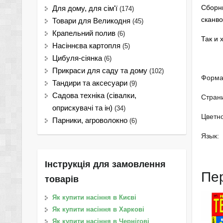
Сборни
Для дому, для сім'ї
(174)
сканв
Товари для Великодня
(45)
Крапельний полив
(6)
Так и 
Насіннєва картопля
(5)
Цибуля-сіянка
(6)
Прикраси для саду та дому
(102)
Форма
Тандири та аксесуари
(9)
Садова техніка (сівалки,
Стран
оприскувачі та ін)
(34)
Цветно
Парники, агроволокно
(6)
Язык: 
Інструкція для замовлення
Пе
товарів
Як купити насіння в Києві
Як купити насіння в Харкові
Як купити насіння в Чернігові