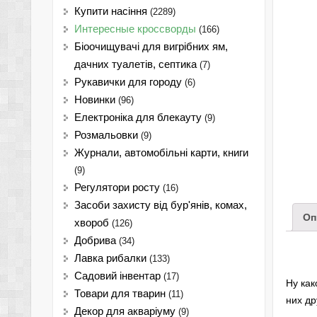
Купити насіння
(2289)
Интересные кроссворды
(166)
Біоочищувачі для вигрібних ям,
дачних туалетів, септика
(7)
Рукавички для городу
(6)
Новинки
(96)
Електроніка для блекауту
(9)
Розмальовки
(9)
Журнали, автомобільні карти, книги
(9)
Регулятори росту
(16)
Засоби захисту від бур'янів, комах,
Оп
хвороб
(126)
Добрива
(34)
Лавка рибалки
(133)
Садовий інвентар
(17)
Ну как
Товари для тварин
(11)
них д
Декор для акваріуму
(9)