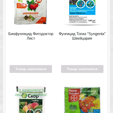
Биофунгицид Фитодоктор
Фунгицид Топаз “Syngenta”
Лист
Швейцария
Товар закінчився
Товар закінчився
От кучерявости
листьев персика!