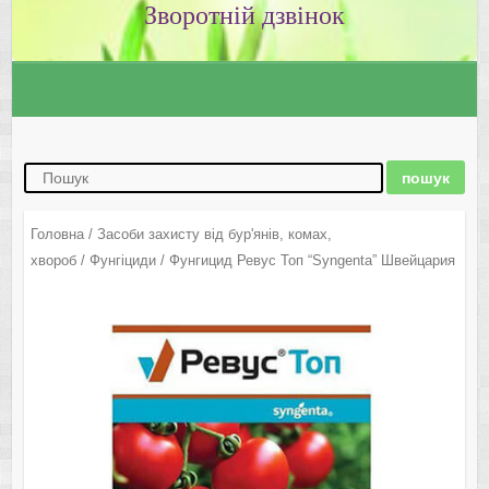
Зворотній дзвінок
Головна
/
Засоби захисту від бур'янів, комах,
хвороб
/
Фунгіциди
/ Фунгицид Ревус Топ “Syngenta” Швейцария