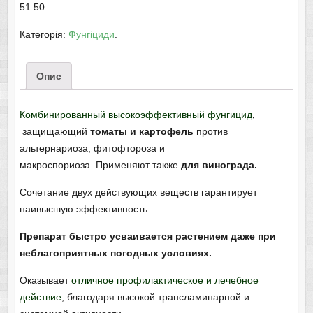
51.50
Категорія:
Фунгіциди
.
Опис
Комбинированный высокоэффективный фунгицид
,
защищающий
томаты и картофель
против
альтернариоза, фитофтороза и
макроспориоза. Применяют также
для винограда.
Сочетание двух действующих веществ гарантирует
наивысшую эффективность.
Препарат быстро усваивается растением даже при
неблагоприятных погодных условиях.
Оказывает
отличное профилактическое и лечебное
действие
, благодаря высокой трансламинарной и