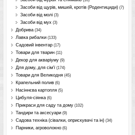
Засоби від щурів, мишей, кротів (Родентициди)
(7)
Засоби від молі
(3)
Засоби від мух
(3)
Добрива
(34)
Лавка рибалки
(133)
Садовий інвентар
(17)
Товари для тварин
(11)
Декор для акваріуму
(9)
Для дому, для сім'ї
(174)
Товари для Великодня
(45)
Крапельний полив
(6)
Насіннєва картопля
(5)
Цибуля-сіянка
(6)
Прикраси для саду та дому
(102)
Тандири та аксесуари
(9)
Садова техніка (сівалки, оприскувачі та ін)
(34)
Парники, агроволокно
(6)