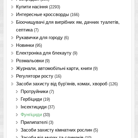
Купити насіння
(2293)
Интересные кроссворды
(166)
Біоочищувачі для вигрібних ям, дачних туалетів,
септика
(7)
Рукавички для городу
(6)
Новинки
(95)
Електроніка для блекауту
(9)
Розмальовки
(9)
Журнали, автомобільні карти, книги
(9)
Регулятори росту
(16)
Засоби захисту від бур'янів, комах, хвороб
(126)
Протруйники
(7)
Гербіциди
(19)
Інсектициди
(37)
Фунгіциди
(33)
Прилипателі
(3)
Засоби захисту кімнатних рослин
(5)
Засоби від мурах та слимаків
(10)