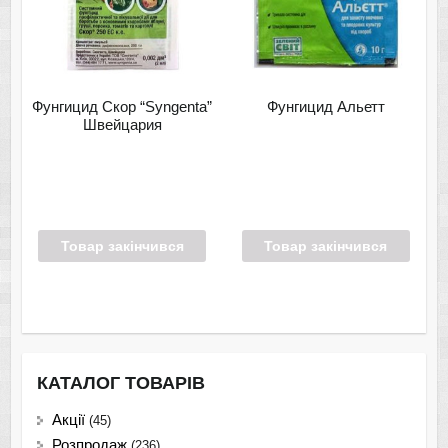
Фунгицид Скор “Syngenta”
Фунгицид Альетт
Швейцария
Товар закінчився
Товар закінчився
КАТАЛОГ ТОВАРІВ
Акції
(45)
Розпродаж
(236)