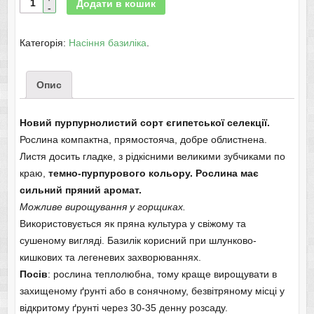
Додати в кошик
Категорія:
Насіння базиліка
.
Опис
Новий пурпурнолистий сорт єгипетської селекції.
Рослина компактна, прямостояча, добре облистнена.
Листя досить гладке, з рідкісними великими зубчиками по
краю,
темно-пурпурового кольору. Рослина має
сильний пряний аромат.
Можливе вирощування у горщиках.
Використовується як пряна культура у свіжому та
сушеному вигляді. Базилік корисний при шлунково-
кишкових та легеневих захворюваннях.
Посів
: рослина теплолюбна, тому краще вирощувати в
захищеному ґрунті або в сонячному, безвітряному місці у
відкритому ґрунті через 30-35 денну розсаду.