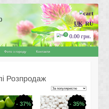
0
UK
RU
0
0.00
грн.
Фото з городу
Контакти
олі Розпродаж
- 37%
- 35%