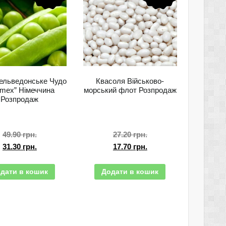
Кельведонське Чудо
Квасоля Військово-
imex” Німеччина
морський флот Розпродаж
Розпродаж
49.90
грн.
27.20
грн.
31.30
грн.
17.70
грн.
дати в кошик
Додати в кошик