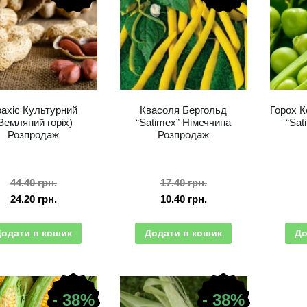
ахіс Культурний
Квасоля Бергольд
Горох 
Земляний горіх)
“Satimex” Німеччина
“Sat
Розпродаж
Розпродаж
44.40
грн.
17.40
грн.
24.20
грн.
10.40
грн.
Додати в кошик
Додати в кошик
До
- 38%
- 38%