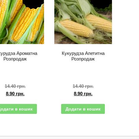
курудза Ароматна
Кукурудза Апетитна
Розпродаж
Розпродаж
14.40
грн.
14.40
грн.
8.90
грн.
8.90
грн.
Додати в кошик
Додати в кошик