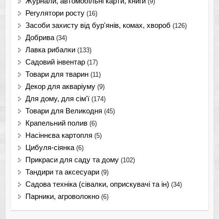
Журнали, автомобільні карти, книги
(9)
Регулятори росту
(16)
Засоби захисту від бур'янів, комах, хвороб
(126)
Добрива
(34)
Лавка рибалки
(133)
Садовий інвентар
(17)
Товари для тварин
(11)
Декор для акваріуму
(9)
Для дому, для сім'ї
(174)
Товари для Великодня
(45)
Крапельний полив
(6)
Насіннєва картопля
(5)
Цибуля-сіянка
(6)
Прикраси для саду та дому
(102)
Тандири та аксесуари
(9)
Садова техніка (сівалки, оприскувачі та ін)
(34)
Парники, агроволокно
(6)