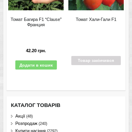
Томат Багира F1 “Clause”
Томат Хали-Гали F1
Франция
42.20
грн.
Товар закінчився
Додати в кошик
КАТАЛОГ ТОВАРІВ
Акції
(48)
Розпродаж
(240)
Купити насіння
(2292)