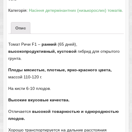
Категорія:
Насіння детермінантних (низькорослих) томатів
.
Опис
Томат Ричи F1 –
ранний
(65 дней),
высокопродуктивный, кустовой
гибрид для открытого
грунта.
Плоды мясистые, плотные, ярко-красного цвета,
массой 110-120 г.
На кисти 6-10 плодов.
Высокие вкусовые качества.
Отличается
высокой товарностью и однородностью
плодов.
Хорошо транспортируется на дальние расстояния