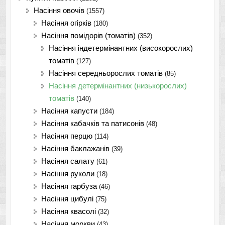
Насіння овочів
(1557)
Насіння огірків
(180)
Насіння помідорів (томатів)
(352)
Насіння індетермінантних (високорослих)
томатів
(127)
Насіння середньорослих томатів
(85)
Насіння детермінантних (низькорослих)
томатів
(140)
Насіння капусти
(184)
Насіння кабачків та патисонів
(48)
Насіння перцю
(114)
Насіння баклажанів
(39)
Насіння салату
(61)
Насіння руколи
(18)
Насіння гарбуза
(46)
Насіння цибулі
(75)
Насіння квасолі
(32)
Насіння моркви
(43)