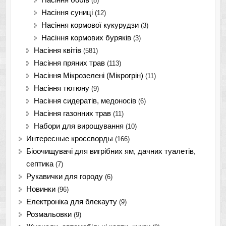
Насіння бобів
(8)
Насіння суниці
(12)
Насіння кормової кукурудзи
(3)
Насіння кормових буряків
(3)
Насіння квітів
(581)
Насіння пряних трав
(113)
Насіння Мікрозелені (Мікрогрін)
(11)
Насіння тютюну
(9)
Насіння сидератів, медоносів
(6)
Насіння газонних трав
(11)
Набори для вирощування
(10)
Интересные кроссворды
(166)
Біоочищувачі для вигрібних ям, дачних туалетів,
септика
(7)
Рукавички для городу
(6)
Новинки
(96)
Електроніка для блекауту
(9)
Розмальовки
(9)