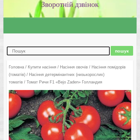
Зворотній дзвінок
Головна
/
Купити насіння
/
Насіння овочів
/
Насіння помідорів
(томатів)
/
Насіння детермінантних (низькорослих)
томатів
/ Томат Ричи F1 «Bejo Zaden» Голландия