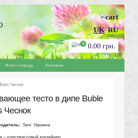
0
UK
RU
0
0.00
грн.
Фото з городу
Контакти
Baits Чеснок
вающее тесто в дипе Buble
s Чеснок
одитель:
Sevi Украина
а – пластмассовый контейнер