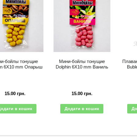
и-бойлы тонущие
Мини-бойлы тонущие
Плаваю
in 6X10 mm Опарыш
Dolphin 6X10 mm Ваниль
Bubl
15.00
грн.
15.00
грн.
Додати в кошик
Додати в кошик
До