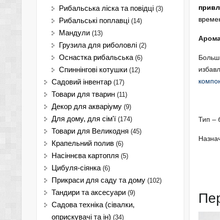
привл
Рибальська ліска та повідці
(3)
времен
Рибальські поплавці
(14)
Мандули
(13)
Арома
Грузила для риболовлі
(2)
Оснастка рибальська
Больши
(6)
избавл
Спиннінгові котушки
(12)
компон
Садовий інвентар
(17)
Товари для тварин
(11)
Декор для акваріуму
(9)
Для дому, для сім'ї
(174)
Тип –
Товари для Великодня
(45)
Назна
Крапельний полив
(6)
Насіннєва картопля
(5)
Цибуля-сіянка
(6)
Прикраси для саду та дому
(102)
Тандири та аксесуари
(9)
Пе
Садова техніка (сівалки,
оприскувачі та ін)
(34)