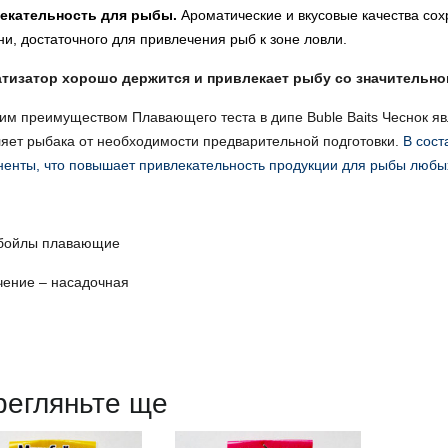
екательность для рыбы.
Ароматические и вкусовые качества со
и, достаточного для привлечения рыб к зоне ловли.
тизатор хорошо держится и привлекает рыбу со значительног
м преимуществом Плавающего теста в дипе Buble Baits Чеснок яв
яет рыбака от необходимости предварительной подготовки.
В сост
енты, что повышает привлекательность продукции для рыбы любы
 бойлы плавающие
чение – насадочная
регляньте ще