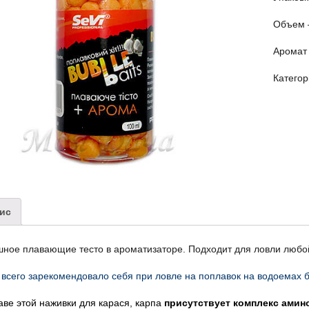
Объем 
Аромат 
Категор
ис
шное плавающие тесто в ароматизаторе. Подходит для ловли любо
всего зарекомендовало себя при ловле на поплавок на водоемах б
аве этой
наживки
для карася, карпа
присутствует комплекс амин