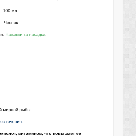
– 100 мл
– Чеснок
ія:
Наживки та насадки
.
й мирной рыбы.
ез течения.
окислот, витаминов, что повышает ее