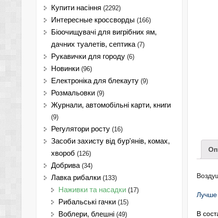
Купити насіння
(2292)
Интересные кроссворды
(166)
Біоочищувачі для вигрібних ям,
дачних туалетів, септика
(7)
Рукавички для городу
(6)
Новинки
(96)
Електроніка для блекауту
(9)
Розмальовки
(9)
Журнали, автомобільні карти, книги
(9)
Регулятори росту
(16)
Засоби захисту від бур'янів, комах,
Оп
хвороб
(126)
Добрива
(34)
Возду
Лавка рибалки
(133)
Наживки та насадки
(17)
Лучше 
Рибальські гачки
(15)
В сост
Воблери, блешні
(49)