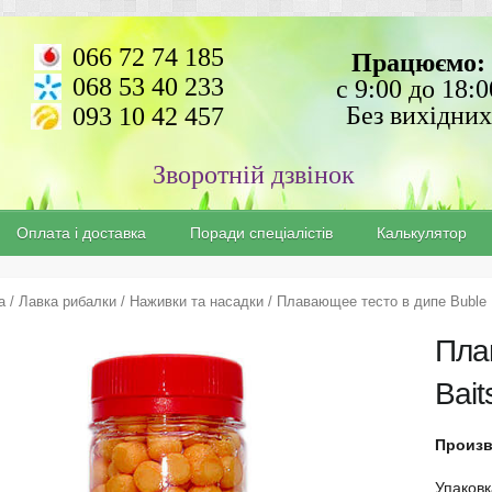
066 72 74 185
Працюємо:
068 53 40 233
с 9:00 до 18:0
Без вихідних
093 10 42 457
Зворотній дзвінок
Оплата і доставка
Поради спеціалістів
Калькулятор
а
/
Лавка рибалки
/
Наживки та насадки
/ Плавающее тесто в дипе Buble 
Пла
Bait
Произв
Упаковк