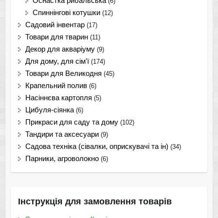
Оснастка рибальська
(6)
Спиннінгові котушки
(12)
Садовий інвентар
(17)
Товари для тварин
(11)
Декор для акваріуму
(9)
Для дому, для сім'ї
(174)
Товари для Великодня
(45)
Крапельний полив
(6)
Насіннєва картопля
(5)
Цибуля-сіянка
(6)
Прикраси для саду та дому
(102)
Тандири та аксесуари
(9)
Садова техніка (сівалки, оприскувачі та ін)
(34)
Парники, агроволокно
(6)
Інструкція для замовлення товарів