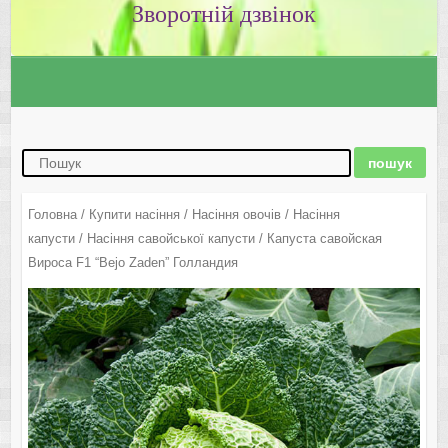
Зворотній дзвінок
Головна
/
Купити насіння
/
Насіння овочів
/
Насіння
капусти
/
Насіння савойської капусти
/ Капуста савойская
Вироса F1 “Bejo Zaden” Голландия