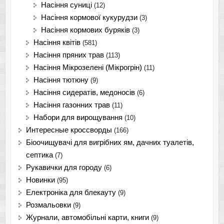
Насіння суниці
(12)
Насіння кормової кукурудзи
(3)
Насіння кормових буряків
(3)
Насіння квітів
(581)
Насіння пряних трав
(113)
Насіння Мікрозелені (Мікрогрін)
(11)
Насіння тютюну
(9)
Насіння сидератів, медоносів
(6)
Насіння газонних трав
(11)
Набори для вирощування
(10)
Интересные кроссворды
(166)
Біоочищувачі для вигрібних ям, дачних туалетів,
септика
(7)
Рукавички для городу
(6)
Новинки
(95)
Електроніка для блекауту
(9)
Розмальовки
(9)
Журнали, автомобільні карти, книги
(9)