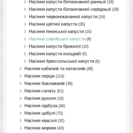
Насіння капусти білокачанної ранньої
(18)
Насіння капусти білокачанної середньої
(28)
Насіння червонокачанної капусти
(16)
Насіння цвітної капусти
(35)
Насіння пекінської капусти
(15)
Насіння савойської капусти
(8)
Насіння капусти брокколі
(10)
Насіння капусти кольрабі
(5)
Насіння брюссельської капусти
(6)
Насіння кабачків та патисонів
(48)
Насіння перцю
(114)
Насіння баклажанів
(39)
Насіння салату
(61)
Насіння руколи
(18)
Насіння гарбуза
(46)
Насіння цибулі
(75)
Насіння квасолі
(32)
Насіння моркви
(43)