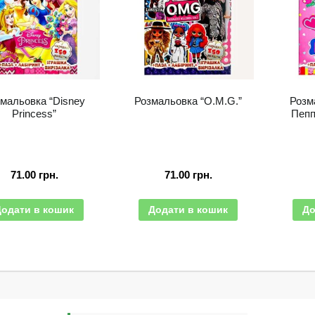
мальовка “Disney
Розмальовка “O.M.G.”
Розм
Princess”
Пепп
71.00
грн.
71.00
грн.
Додати в кошик
Додати в кошик
До