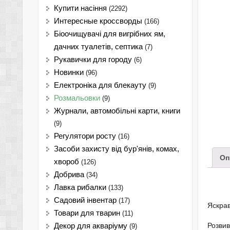
Купити насіння
(2292)
Интересные кроссворды
(166)
Біоочищувачі для вигрібних ям,
дачних туалетів, септика
(7)
Рукавички для городу
(6)
Новинки
(96)
Електроніка для блекауту
(9)
Розмальовки
(9)
Журнали, автомобільні карти, книги
(9)
Регулятори росту
(16)
Засоби захисту від бур'янів, комах,
Оп
хвороб
(126)
Добрива
(34)
Лавка рибалки
(133)
Садовий інвентар
(17)
Яскрав
Товари для тварин
(11)
Розвив
Декор для акваріуму
(9)