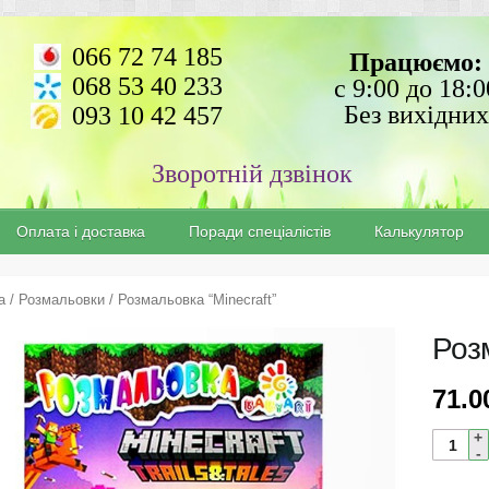
066 72 74 185
Працюємо:
068 53 40 233
с 9:00 до 18:0
Без вихідних
093 10 42 457
Зворотній дзвінок
Оплата і доставка
Поради спеціалістів
Калькулятор
а
/
Розмальовки
/ Розмальовка “Minecraft”
Розм
71.