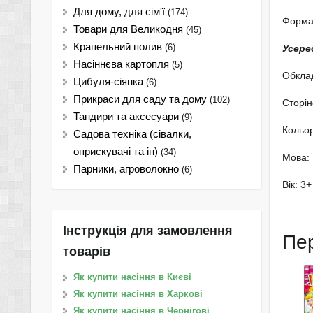
Для дому, для сім'ї
(174)
Формат
Товари для Великодня
(45)
Крапельний полив
(6)
Усере
Насіннєва картопля
(5)
Обклад
Цибуля-сіянка
(6)
Прикраси для саду та дому
(102)
Сторін
Тандири та аксесуари
(9)
Кольор
Садова техніка (сівалки,
оприскувачі та ін)
(34)
Мова: 
Парники, агроволокно
(6)
Вік: 3+
Інструкція для замовлення
Пе
товарів
Як купити насіння в Києві
Як купити насіння в Харкові
Як купити насіння в Чернігові