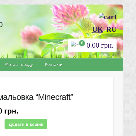
0
UK
RU
0
0.00
грн.
Фото з городу
Контакти
альовка “Minecraft”
00
грн.
Додати в кошик