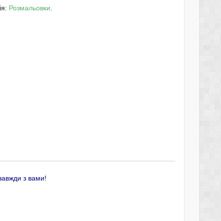
ія:
Розмальовки
.
завжди з вами!