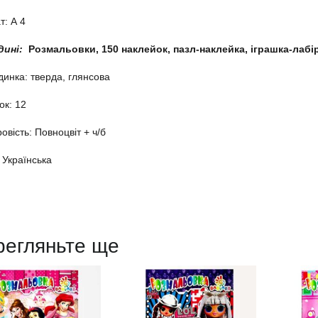
: А 4
дині:
Розмальовки, 150 наклейок, пазл-наклейка, іграшка-лабір
инка: тверда, глянсова
ок: 12
овість: Повноцвіт + ч/б
Українська
регляньте ще