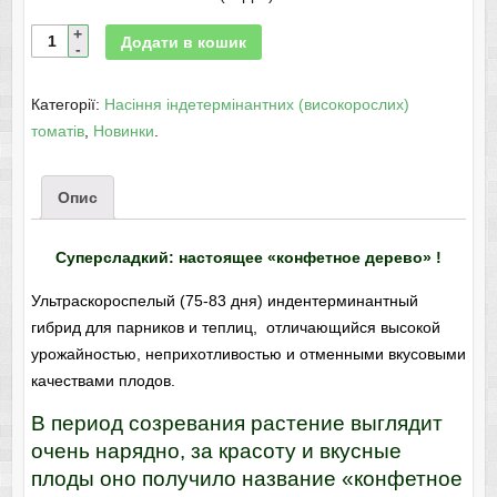
Додати в кошик
Категорії:
Насіння індетермінантних (високорослих)
томатів
,
Новинки
.
Опис
Суперсладкий: настоящее «конфетное дерево» !
Ультраскороспелый (75-83 дня)
индентерминантный
гибрид для парников и теплиц, отличающийся высокой
урожайностью, неприхотливостью и отменными вкусовыми
качествами плодов.
В период созревания растение выглядит
очень нарядно, за красоту и вкусные
плоды оно получило название «конфетное