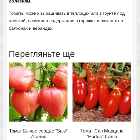
болезням.
Томаты можно выращивать в теплицах или в грунте под
пленкой, возможно содержание в горшках и вазонах на
балконах и верандах.
Перегляньте ще
Як довго ми на нього
чекали!
Томат Бычье сердце “Sais”
Томат Сан Марцано
Италия
“Hortus” Італія