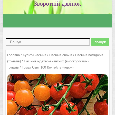
Зворотній дзвінок
Головна
/
Купити насіння
/
Насіння овочів
/
Насіння помідорів
(томатів)
/
Насіння індетермінантних (високорослих)
томатів
/ Томат Свит 100 Коктейль (черри)
Новинка!