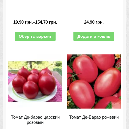
19.90
грн.
–
154.70
грн.
24.90
грн.
Оберіть варіант
Додати в кошик
Томат Де-барао царский
Томат Де-Барао рожевий
розовый