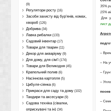
Соста
(9)
35% ра
Регулятори росту
(16)
15% ві
Засоби захисту від бур'янів, комах,
Для у
хвороб
(126)
лист д
Добрива
(34)
Агрот
Лавка рибалки
(133)
Садовий інвентар
(17)
подго
Товари для тварин
(11)
– Врем
Декор для акваріуму
(9)
Для дому, для сім'ї
(174)
– На у
Товари для Великодня
(45)
Крапельний полив
– Грун
(6)
Насіннєва картопля
(5)
– Упло
Цибуля-сіянка
(6)
Прикраси для саду та дому
(102)
посев
Тандири та аксесуари
(9)
– Семе
Садова техніка (сівалки,
оприскувачі та ін)
(34)
– Посе