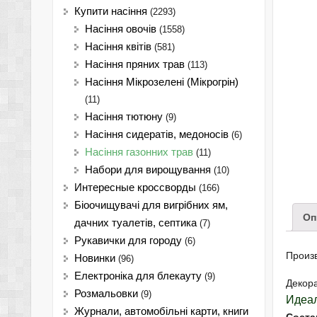
Купити насіння
(2293)
Насіння овочів
(1558)
Насіння квітів
(581)
Насіння пряних трав
(113)
Насіння Мікрозелені (Мікрогрін)
(11)
Насіння тютюну
(9)
Насіння сидератів, медоносів
(6)
Насіння газонних трав
(11)
Набори для вирощування
(10)
Интересные кроссворды
(166)
Біоочищувачі для вигрібних ям,
Оп
дачних туалетів, септика
(7)
Рукавички для городу
(6)
Произ
Новинки
(96)
Електроніка для блекауту
(9)
Декор
Розмальовки
(9)
Идеа
Журнали, автомобільні карти, книги