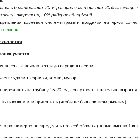
в:
йграс багаторічний, 20 % райграс багаторічний, 20% вівсяниця ч
всяниця очеретяна, 10% райграс однорічний.
крепления корневой системы травы и придания ей яркой сочной
ля газона.
ехнология
товка участка
я посева: с начала весны до середины осени.
частке удалить сорняки, камни, мусор.
т перекопать на глубину 15-20 см, поверхность тщательно выровня
тнить катком или притоптать (чтобы не был слишком рыхлым).
на равномерно распределить по всей области (норма высева 1 кг н
в проводить перекрестно: одну половину семян в одном направлен