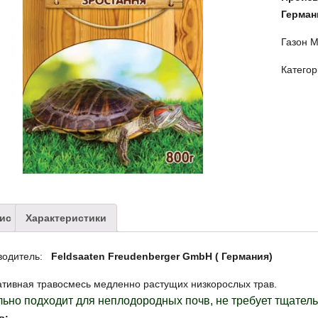
Герман
Газон М
Категор
ис
Характеристики
водитель:
Feldsaaten Freudenberger GmbH ( Германия)
ативная
травосмесь
медленно растущих
низкорослых
трав.
льно
подходит для
неплодородных
почв
,
не требует
тщатель