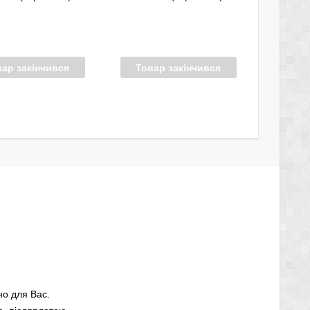
вар закінчився
Товар закінчився
но для Вас.