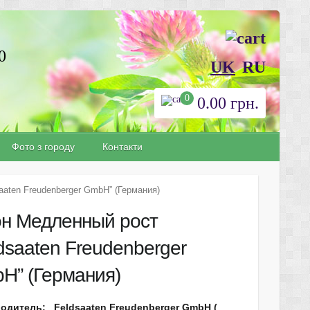
0
UK
RU
0
0.00
грн.
Фото з городу
Контакти
aaten Freudenberger GmbH” (Германия)
он Медленный рост
dsaaten Freudenberger
H” (Германия)
одитель: Feldsaaten Freudenberger GmbH (