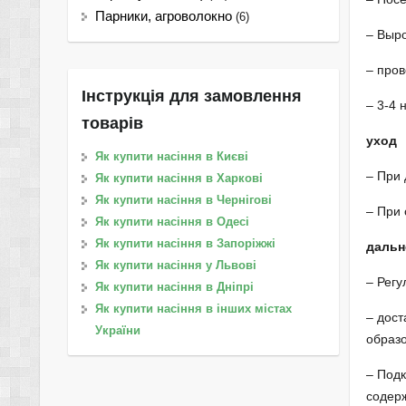
Парники, агроволокно
(6)
– Выро
– пров
Інструкція для замовлення
– 3-4 
товарів
уход
Як купити насіння в Києві
– При 
Як купити насіння в Харкові
Як купити насіння в Чернігові
– При 
Як купити насіння в Одесі
Як купити насіння в Запоріжжі
дальн
Як купити насіння у Львові
– Регу
Як купити насіння в Дніпрі
Як купити насіння в інших містах
– дост
України
образо
– Подк
содерж