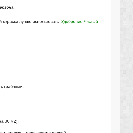
ервона,
 окраски лучше использовать
Удобрение Чистый
ть граблями.
а 30 м2).
ии, вторую – перекрестно первой.