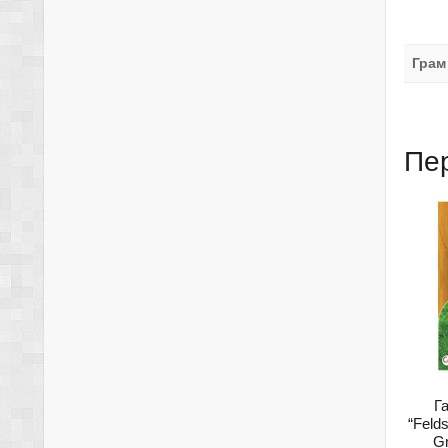
Грам
Пе
Г
“Feld
G