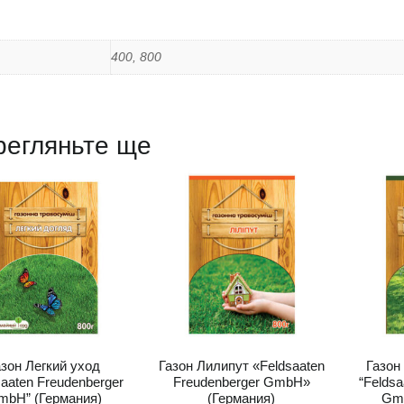
400, 800
регляньте ще
азон Легкий уход
Газон Лилипут «Feldsaaten
Газон
saaten Freudenberger
Freudenberger GmbH»
“Feldsa
mbH” (Германия)
(Германия)
Gmb