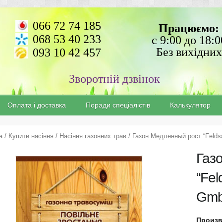
066 72 74 185
Працюємо:
068 53 40 233
с 9:00 до 18:0
Без вихідних
093 10 42 457
Зворотній дзвінок
Оплата і доставка
Поради спеціалістів
Калькулятор
а
/
Купити насіння
/
Насіння газонних трав
/ Газон Медленный рост “Felds
Газ
“Fel
Gmb
Произв