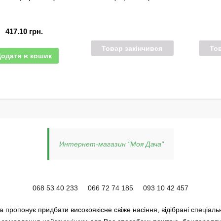
417.10
грн.
Товар закінчився
То
Додати в кошик
Интернет-магазин "Моя Дача"
068 53 40 233
066 72 74 185
093 10 42 457
 пропонує придбати високоякісне свіже насіння, відібрані спеціаль