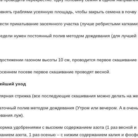
внять граблями усеянную площадь, чтобы закрыть семена в почву н
ести прикатывание засеянного участка (лучше ребристыми катками
недели нужен постоянный полив методом дождевания (для лучшей 
достижении газоном высоты 10 см, проводится первое скашивание 
осеннем посеве первое скашивание проводят весной.
ейший уход
лярная стрижка (все последующие скашивания можно делать на же
аточный полив методом дождевания (Утром или вечером. А в очень 
вания луж).
ормка удобрениями с высоким содержанием азота (1 раз весной и 
анием азота, 1 раз осенью – с низким содержанием калия и фосф