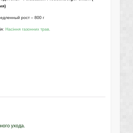
ия)
едленный рост – 800 г
ія:
Насіння газонних трав
.
ного
ухода.