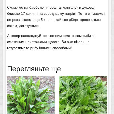
Смажимо на барбекю чи решітці мангалу чи духовці
близько 17 хвилин на середньому нагріві. Потім знімаємо і
не розвертаємо ще 5 хв – нехай все дійде, просочиться
соком, доготується.
А тепер насолоджуйтесь кожним шматочком риби зі
смаженими листочками щавлю. Ви вже ніколи не
готуватимете рибу іншими способами!
Перегляньте ще