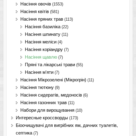
Насіння овочів
(1553)
Насіння квітів
(581)
Насіння пряних трав
(113)
Насіння базиліка
(22)
Насіння шпинату
(11)
Насіння меліси
(4)
Насіння коріандру
(7)
Насіння щавлю
(7)
Пряні та лікарські трави
(55)
Насіння м'яти
(7)
Насіння Мікрозелені (Мікрогрін)
(11)
Насіння тютюну
(9)
Насіння сидератів, медоносів
(6)
Насіння газонних трав
(11)
Набори для вирощування
(10)
Интересные кроссворды
(173)
Біоочищувачі для вигрібних ям, дачних туалетів,
септика
(7)