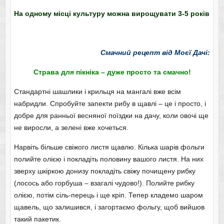
На одному місці культуру можна вирощувати 3-5 років
Смачний рецепт від Моєї Дачі:
Страва для пікніка – дуже просто та смачно!
Стандартні шашлики і крильця на мангалі вже всім
набридли. Спробуйте запекти рибу в щавлі – це і просто, і
добре для ранньої весняної поїздки на дачу, коли овочі ще
не виросли, а зелені вже хочеться.
Нарвіть більше свіжого листя щавлю. Кілька шарів фольги
полийте олією і покладіть половину вашого листя. На них
зверху шкіркою донизу покладіть свіжу почищену рибку
(лосось або горбуша – взагалі чудово!). Полийте рибку
олією, потім сіль-перець і ще кріп. Тепер кладемо шаром
щавель, що залишився, і загортаємо фольгу, щоб вийшов
такий пакетик.