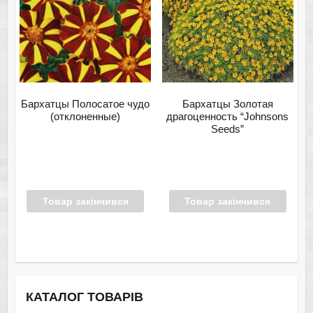
Бархатцы Полосатое чудо
Бархатцы Золотая
(отклоненные)
драгоценность “Johnsons
Seeds”
Товар закінчився
Товар закінчився
КАТАЛОГ ТОВАРІВ