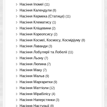
Насіння Іпомеї
(11)
Насіння Календули
(8)
Насіння Кермека (Статице)
(11)
Насіння Клематису
(1)
Насіння Кліщевини
(2)
Насіння Кореопсису
(2)
Насіння Космеї, Космосу, Космідіуму
(8)
Насіння Лаванди
(3)
Насіння Лобулярії та Лобелії
(11)
Насіння Льону
(7)
Насіння Люпина
(7)
Насіння Маку
(7)
Насіння Мальв
(9)
Насіння Маргаритки
(9)
Насіння Маттіоли
(12)
Насіння Мірабілісу
(4)
Насіння Наперстянки
(3)
Насіння Настурції
(8)