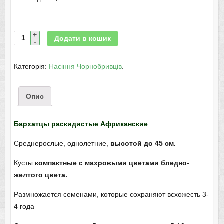
Додати в кошик
Категорія:
Насіння Чорнобривців
.
Опис
Бархатцы раскидистые Африканские
Среднерослые, однолетние,
высотой до 45 см.
Кусты
компактные с махровыми цветами бледно-
желтого цвета.
Размножается семенами, которые сохраняют всхожесть 3-
4 года