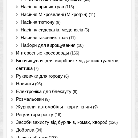
Насіння пряних трав
(113)
Насіння Мікрозелені (Мікрогрін)
(11)
Насіння тютюну
(9)
Насіння сидератів, медоносів
(6)
Насіння газонних трав
(11)
Набори для вирощування
(10)
Интересные кроссворды
(166)
Біоочищувачі для вигрібних ям, дачних туалетів,
септика
(7)
Рукавички для городу
(6)
Новинки
(96)
Електроніка для блекауту
(9)
Розмальовки
(9)
Журнали, автомобільні карти, книги
(9)
Регулятори росту
(16)
Засоби захисту від бур'янів, комах, хвороб
(126)
Добрива
(34)
Лавка рибалки
(133)