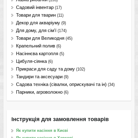
Садовий інвентар
(17)
Товари для тварин
(11)
Декор для акваріуму
(9)
Для дому, для сім'ї
(174)
Товари для Великодня
(45)
Крапельний полив
(6)
Насіннєва картопля
(5)
Цибуля-сіянка
(6)
Прикраси для саду та дому
(102)
Тандири та аксесуари
(9)
Садова техніка (сівалки, оприскувачі та ін)
(34)
Парники, агроволокно
(6)
Інструкція для замовлення товарів
Як купити насіння в Києві
Як купити насіння в Харкові