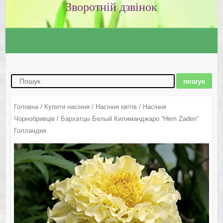
Зворотній дзвінок
Головна
/
Купити насіння
/
Насіння квітів
/
Насіння
Чорнобривців
/ Бархатцы Белый Килиманджаро “Hem Zaden”
Голландия