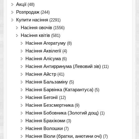
Акції
(48)
Розпродаж
(244)
Купити насіння
(2291)
Насіння овочів
(1556)
Насіння квітів
(581)
Насіння Агератуму
(8)
Насіння Аквілегії
(4)
Насіння Алісума
(6)
Насіння Антирринума (Левовий зів)
(11)
Насіння Айстр
(41)
Насіння Бальзаміну
(5)
Насіння Барвінка (Катарантуса)
(5)
Насіння Бегонії
(12)
Насіння Безсмертника
(9)
Насіння Бобовника (Золотий дощ)
(1)
Насіння Брахікоми
(3)
Насіння Волошки
(7)
Насіння Віоли (братки, анютини очі)
(7)