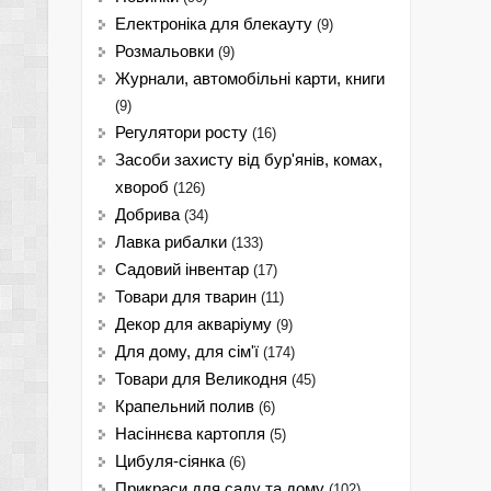
Електроніка для блекауту
(9)
Розмальовки
(9)
Журнали, автомобільні карти, книги
(9)
Регулятори росту
(16)
Засоби захисту від бур'янів, комах,
хвороб
(126)
Добрива
(34)
Лавка рибалки
(133)
Садовий інвентар
(17)
Товари для тварин
(11)
Декор для акваріуму
(9)
Для дому, для сім'ї
(174)
Товари для Великодня
(45)
Крапельний полив
(6)
Насіннєва картопля
(5)
Цибуля-сіянка
(6)
Прикраси для саду та дому
(102)