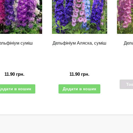
ельфініум суміш
Дельфініум Аляска, суміш
Дел
11.90
грн.
11.90
грн.
То
Додати в кошик
Додати в кошик