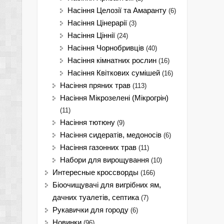
Насіння Целозії та Амаранту
(6)
Насіння Цінерарії
(3)
Насіння Ціннії
(24)
Насіння Чорнобривців
(40)
Насіння кімнатних рослин
(16)
Насіння Квіткових сумішей
(16)
Насіння пряних трав
(113)
Насіння Мікрозелені (Мікрогрін)
(11)
Насіння тютюну
(9)
Насіння сидератів, медоносів
(6)
Насіння газонних трав
(11)
Набори для вирощування
(10)
Интересные кроссворды
(166)
Біоочищувачі для вигрібних ям,
дачних туалетів, септика
(7)
Рукавички для городу
(6)
Новинки
(96)