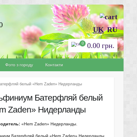
0
UK
RU
0
0.00
грн.
Фото з городу
Контакти
атерфляй белый «Hem Zaden» Нидерланды
ьфиниум Батерфляй белый
m Zaden» Нидерланды
одитель:
«Hem Zaden» Нидерланды.
ниум Батерфляй белый «Hem Zaden» Нидерланды