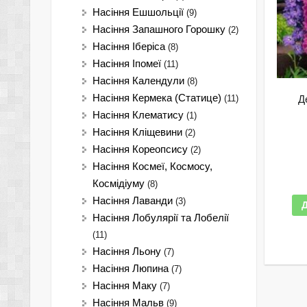
Насіння Ешшольції
(9)
Насіння Запашного Горошку
(2)
Насіння Іберіса
(8)
Насіння Іпомеї
(11)
Насіння Календули
(8)
Насіння Кермека (Статице)
Д
(11)
Насіння Клематису
(1)
Насіння Кліщевини
(2)
Насіння Кореопсису
(2)
Насіння Космеї, Космосу,
Космідіуму
(8)
Насіння Лаванди
(3)
Насіння Лобулярії та Лобелії
(11)
Насіння Льону
(7)
Насіння Люпина
(7)
Насіння Маку
(7)
Насіння Мальв
(9)