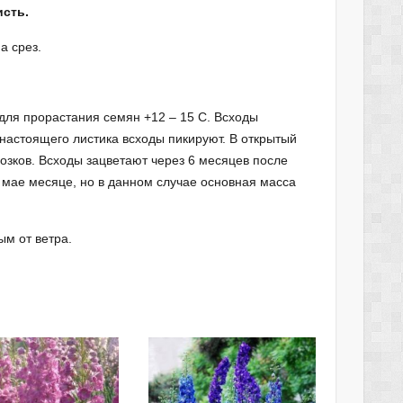
исть.
а срез.
ля прорастания семян +12 – 15 С. Всходы
 настоящего листика всходы пикируют. В открытый
розков. Всходы зацветают через 6 месяцев после
 мае месяце, но в данном случае основная масса
м от ветра.