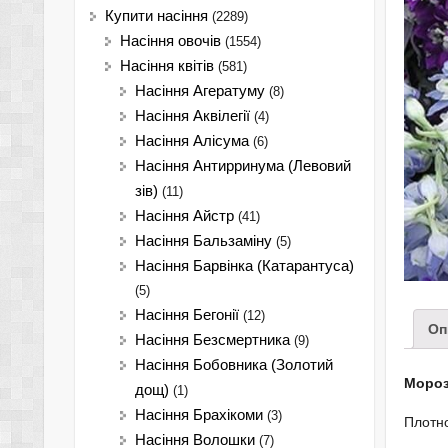
Купити насіння
(2289)
Насіння овочів
(1554)
Насіння квітів
(581)
Насіння Агератуму
(8)
Насіння Аквілегії
(4)
Насіння Алісума
(6)
Насіння Антирринума (Левовий
зів)
(11)
Насіння Айстр
(41)
Насіння Бальзаміну
(5)
Насіння Барвінка (Катарантуса)
(5)
Насіння Бегонії
(12)
Оп
Насіння Безсмертника
(9)
Насіння Бобовника (Золотий
Мороз
дощ)
(1)
Насіння Брахікоми
(3)
Плотн
Насіння Волошки
(7)