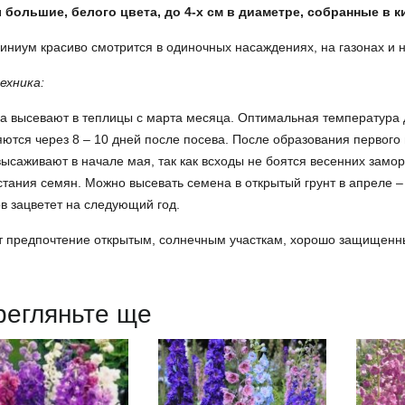
 большие, белого цвета, до 4-х см в диаметре, собранные в к
ниум красиво смотрится в одиночных насаждениях, на газонах и н
ехника:
 высевают в теплицы с марта месяца. Оптимальная температура д
ются через 8 – 10 дней после посева. После образования первого
высаживают в начале мая, так как всходы не боятся весенних замо
тания семян. Можно высевать семена в открытый грунт в апреле –
в зацветет на следующий год.
т предпочтение открытым, солнечным участкам, хорошо защищенны
регляньте ще