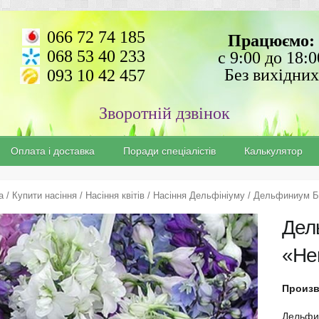
066 72 74 185
Працюємо:
068 53 40 233
с 9:00 до 18:0
Без вихідних
093 10 42 457
Зворотній дзвінок
Оплата і доставка
Поради спеціалістів
Калькулятор
а
/
Купити насіння
/
Насіння квітів
/
Насіння Дельфініуму
/ Дельфиниум Б
Дел
«He
Произв
Дельфи