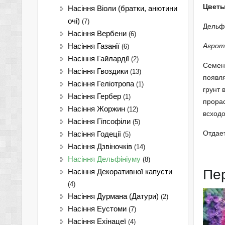
Цветы
Насіння Віоли (братки, анютини
очі)
(7)
Дельфи
Насіння Вербени
(6)
Агрот
Насіння Газанії
(6)
Насіння Гайлардії
(2)
Семена
Насіння Гвоздики
(13)
появля
Насіння Геліотропа
(1)
грунт 
Насіння Гербер
(1)
прорас
Насіння Жоржин
(12)
всходо
Насіння Гіпсофіли
(5)
Отдае
Насіння Годеції
(5)
Насіння Дзвіночків
(14)
Насіння Дельфініуму
(8)
Пе
Насіння Декоративної капусти
(4)
Насіння Дурмана (Датури)
(2)
Насіння Еустоми
(7)
Насіння Ехінацеї
(4)