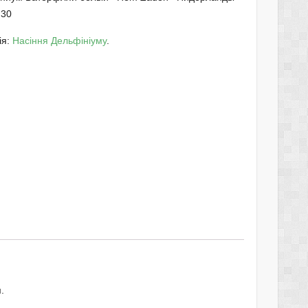
.30
ія:
Насіння Дельфініуму
.
.