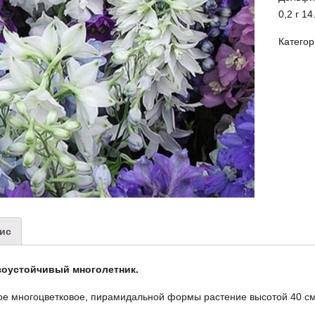
0,2 г 14
Категор
ис
оустойчивый многолетник.
ое многоцветковое, пирамидальной формы растение высотой 40 см