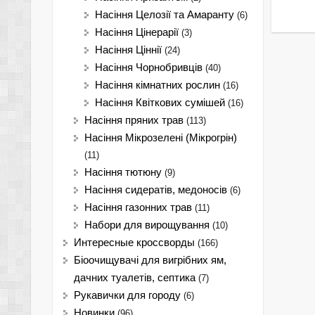
Насіння Целозії та Амаранту
(6)
Насіння Цінерарії
(3)
Насіння Ціннії
(24)
Насіння Чорнобривців
(40)
Насіння кімнатних рослин
(16)
Насіння Квіткових сумішей
(16)
Насіння пряних трав
(113)
Насіння Мікрозелені (Мікрогрін)
(11)
Насіння тютюну
(9)
Насіння сидератів, медоносів
(6)
Насіння газонних трав
(11)
Набори для вирощування
(10)
Интересные кроссворды
(166)
Біоочищувачі для вигрібних ям,
дачних туалетів, септика
(7)
Рукавички для городу
(6)
Новинки
(96)