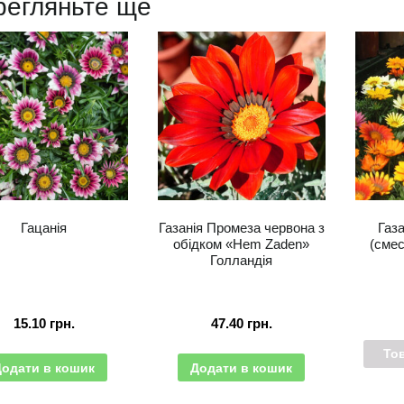
регляньте ще
Гацанія
Газанія Промеза червона з
Газ
обідком «Hem Zaden»
(сме
Голландія
15.10
грн.
47.40
грн.
То
Додати в кошик
Додати в кошик