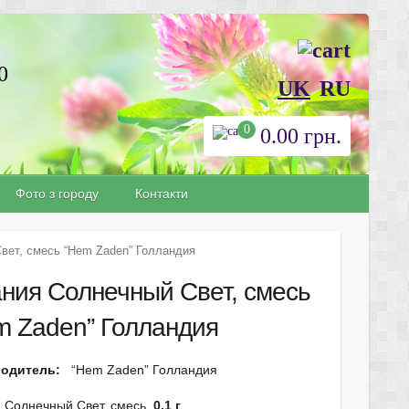
0
UK
RU
0
0.00
грн.
Фото з городу
Контакти
вет, смесь “Hem Zaden” Голландия
ания Солнечный Свет, смесь
m Zaden” Голландия
водитель:
“Hem Zaden” Голландия
я Солнечный Свет, смесь
0,1 г