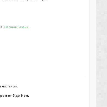
ія:
Насіння Газанії
.
и листьями.
ом от 5 до 9 см.