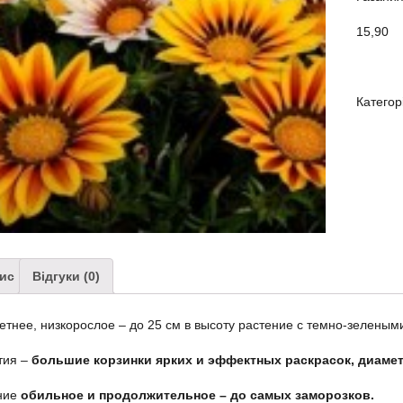
15,90
Категор
ис
Відгуки (0)
тнее, низкорослое – до 25 см в высоту растение с темно-зеленым
тия –
большие корзинки ярких и эффектных раскрасок, диаметр
ние
обильное и продолжительное – до самых заморозков.