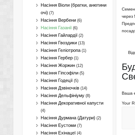
Насіння Віоли (братки, анютини
Семена
очі)
(7)
через 
Насіння Вербени
(6)
Предпо
Насіння Газанії
(6)
посадо
Насіння Гайлардії
(2)
Насіння Гвоздики
(13)
Насіння Геліотропа
(1)
Від
Насіння Гербер
(1)
Бу
Насіння Жоржин
(12)
Насіння Гіпсофіли
(5)
Св
Насіння Годеції
(5)
Насіння Дзвіночків
(14)
Ваша e
Насіння Дельфініуму
(8)
Насіння Декоративної капусти
Your 
(4)
Насіння Дурмана (Датури)
(2)
Насіння Еустоми
(7)
Насіння Ехінацеї
(4)