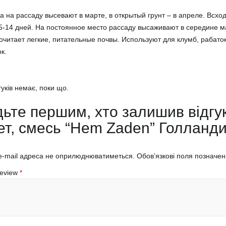
 на рассаду высевают в марте, в открытый грунт – в апреле. Всхо
5-14 дней. На постоянное место рассаду высаживают в середине ма
читает легкие, питательные почвы. Используют для клумб, рабаток
к.
гуків немає, поки що.
дьте першим, хто залишив відгу
ет, смесь “Hem Zaden” Голланди
-mail адреса не оприлюднюватиметься.
Обов’язкові поля позначен
Review
*