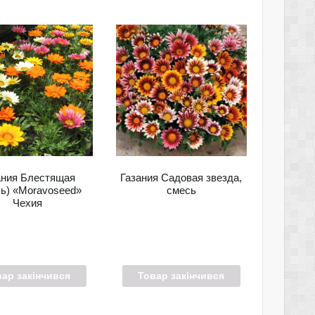
ания Блестящая
Газания Садовая звезда,
сь) «Moravoseed»
смесь
Чехия
вар закінчився
Товар закінчився