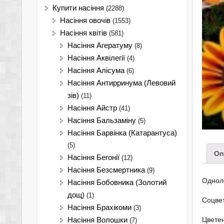
Купити насіння
(2288)
Насіння овочів
(1553)
Насіння квітів
(581)
Насіння Агератуму
(8)
Насіння Аквілегії
(4)
Насіння Алісума
(6)
Насіння Антирринума (Левовий
зів)
(11)
Насіння Айстр
(41)
Насіння Бальзаміну
(5)
Насіння Барвінка (Катарантуса)
(5)
Оп
Насіння Бегонії
(12)
Насіння Безсмертника
(9)
Одноле
Насіння Бобовника (Золотий
дощ)
(1)
Соцве
Насіння Брахікоми
(3)
Цвете
Насіння Волошки
(7)