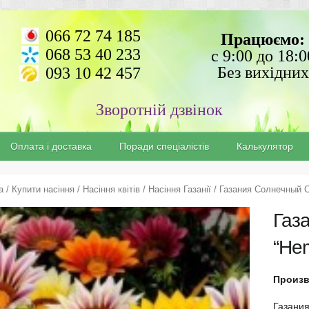
066 72 74 185
Працюємо:
068 53 40 233
с 9:00 до 18:0
Без вихідних
093 10 42 457
Зворотній дзвінок
Оплата і доставка
Поради спеціалістів
Калькулятор
а
/
Купити насіння
/
Насіння квітів
/
Насіння Газанії
/ Газания Солнечный С
Газ
“He
Произ
Газани