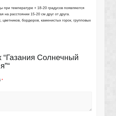
ды при температуре + 18-20 градусов появляются
я на расстоянии 15-20 см друг от друга.
, цветников, бордюров, каменистых горок, групповых
к “Газания Солнечный
я”“
і
*