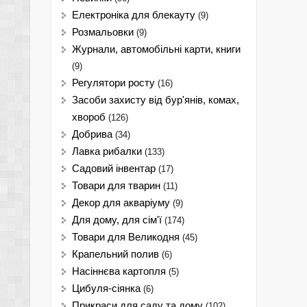
Електроніка для блекауту
(9)
Розмальовки
(9)
Журнали, автомобільні карти, книги
(9)
Регулятори росту
(16)
Засоби захисту від бур'янів, комах,
хвороб
(126)
Добрива
(34)
Лавка рибалки
(133)
Садовий інвентар
(17)
Товари для тварин
(11)
Декор для акваріуму
(9)
Для дому, для сім'ї
(174)
Товари для Великодня
(45)
Крапельний полив
(6)
Насіннєва картопля
(5)
Цибуля-сіянка
(6)
Прикраси для саду та дому
(102)