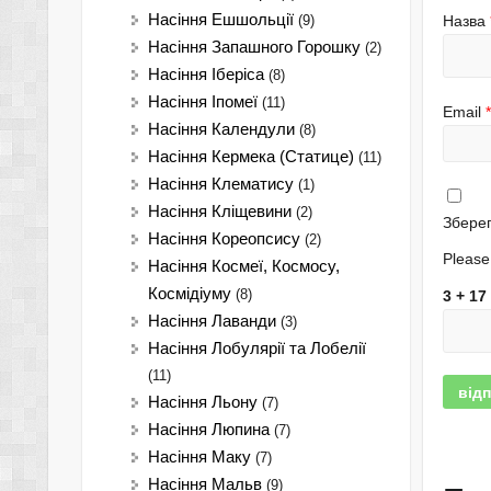
Насіння Ешшольції
(9)
Назва
Насіння Запашного Горошку
(2)
Насіння Іберіса
(8)
Насіння Іпомеї
(11)
Email
*
Насіння Календули
(8)
Насіння Кермека (Статице)
(11)
Насіння Клематису
(1)
Насіння Кліщевини
(2)
Зберег
Насіння Кореопсису
(2)
Please 
Насіння Космеї, Космосу,
Космідіуму
(8)
3 + 17
Насіння Лаванди
(3)
Насіння Лобулярії та Лобелії
(11)
Насіння Льону
(7)
Насіння Люпина
(7)
Насіння Маку
(7)
Насіння Мальв
(9)