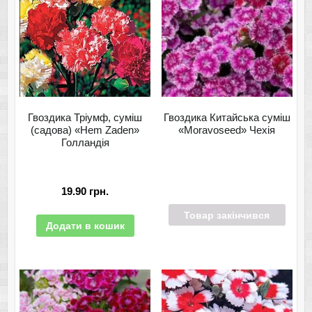
Гвоздика Тріумф, суміш
Гвоздика Китайська суміш
(садова) «Hem Zaden»
«Moravoseed» Чехія
Голландія
19.90
грн.
Товар закінчився
Додати в кошик