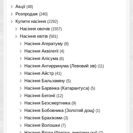
Акції
(48)
Розпродаж
(240)
Купити насіння
(2292)
Насіння овочів
(1557)
Насіння квітів
(581)
Насіння Агератуму
(8)
Насіння Аквілегії
(4)
Насіння Алісума
(6)
Насіння Антирринума (Левовий зів)
(11)
Насіння Айстр
(41)
Насіння Бальзаміну
(5)
Насіння Барвінка (Катарантуса)
(5)
Насіння Бегонії
(12)
Насіння Безсмертника
(9)
Насіння Бобовника (Золотий дощ)
(1)
Насіння Брахікоми
(3)
Насіння Волошки
(7)
Насіння Віоли (братки, анютини очі)
(7)