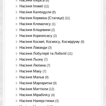
Насіння Іберіса
(8)
Насіння Іпомеї
(11)
Насіння Календули
(8)
Насіння Кермека (Статице)
(11)
Насіння Клематису
(1)
Насіння Кліщевини
(2)
Насіння Кореопсису
(2)
Насіння Космеї, Космосу, Космідіуму
(8)
Насіння Лаванди
(3)
Насіння Лобулярії та Лобелії
(11)
Насіння Льону
(7)
Насіння Люпина
(7)
Насіння Маку
(7)
Насіння Мальв
(9)
Насіння Маргаритки
(9)
Насіння Маттіоли
(12)
Насіння Мірабілісу
(4)
Насіння Наперстянки
(3)