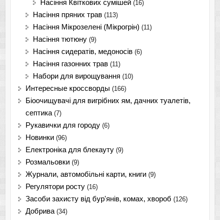
Насіння Квіткових сумішей
(16)
Насіння пряних трав
(113)
Насіння Мікрозелені (Мікрогрін)
(11)
Насіння тютюну
(9)
Насіння сидератів, медоносів
(6)
Насіння газонних трав
(11)
Набори для вирощування
(10)
Интересные кроссворды
(166)
Біоочищувачі для вигрібних ям, дачних туалетів,
септика
(7)
Рукавички для городу
(6)
Новинки
(96)
Електроніка для блекауту
(9)
Розмальовки
(9)
Журнали, автомобільні карти, книги
(9)
Регулятори росту
(16)
Засоби захисту від бур'янів, комах, хвороб
(126)
Добрива
(34)