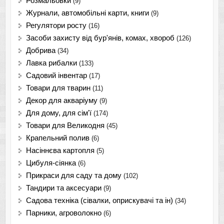
Розмальовки
(9)
Журнали, автомобільні карти, книги
(9)
Регулятори росту
(16)
Засоби захисту від бур'янів, комах, хвороб
(126)
Добрива
(34)
Лавка рибалки
(133)
Садовий інвентар
(17)
Товари для тварин
(11)
Декор для акваріуму
(9)
Для дому, для сім'ї
(174)
Товари для Великодня
(45)
Крапельний полив
(6)
Насіннєва картопля
(5)
Цибуля-сіянка
(6)
Прикраси для саду та дому
(102)
Тандири та аксесуари
(9)
Садова техніка (сівалки, оприскувачі та ін)
(34)
Парники, агроволокно
(6)