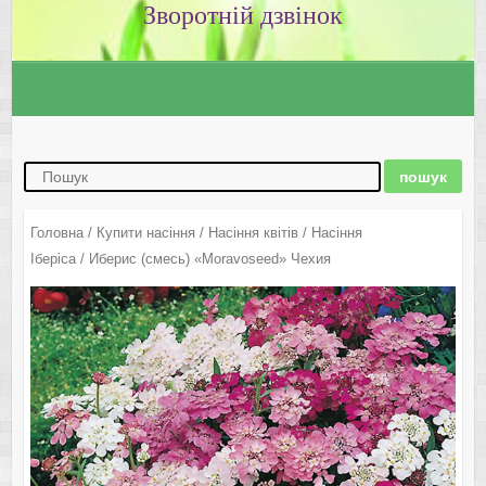
Зворотній дзвінок
Головна
/
Купити насіння
/
Насіння квітів
/
Насіння
Іберіса
/ Иберис (смесь) «Moravoseed» Чехия