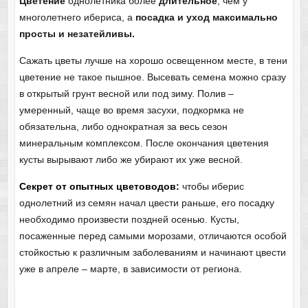
Цветение
однолетника более
длительное
, чем у
многолетнего ибериса, а
посадка и уход максимально
просты и незатейливы.
Сажать цветы лучше на хорошо освещенном месте, в тени
цветение не такое пышное. Высевать семена можно сразу
в открытый грунт весной или под зиму. Полив –
умеренный, чаще во время засухи, подкормка не
обязательна, либо однократная за весь сезон
минеральным комплексом. После окончания цветения
кусты вырывают либо же убирают их уже весной.
Секрет от опытных цветоводов:
чтобы иберис
однолетний из семян начал цвести раньше, его посадку
необходимо произвести поздней осенью. Кусты,
посаженные перед самыми морозами, отличаются особой
стойкостью к различным заболеваниям и начинают цвести
уже в апреле – марте, в зависимости от региона.