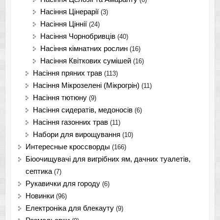
Насіння Цінерарії
(3)
Насіння Ціннії
(24)
Насіння Чорнобривців
(40)
Насіння кімнатних рослин
(16)
Насіння Квіткових сумішей
(16)
Насіння пряних трав
(113)
Насіння Мікрозелені (Мікрогрін)
(11)
Насіння тютюну
(9)
Насіння сидератів, медоносів
(6)
Насіння газонних трав
(11)
Набори для вирощування
(10)
Интересные кроссворды
(166)
Біоочищувачі для вигрібних ям, дачних туалетів,
септика
(7)
Рукавички для городу
(6)
Новинки
(96)
Електроніка для блекауту
(9)