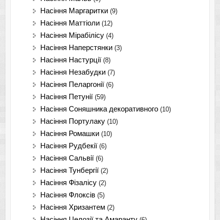
Насіння Маргаритки
(9)
Насіння Маттіоли
(12)
Насіння Мірабілісу
(4)
Насіння Наперстянки
(3)
Насіння Настурції
(8)
Насіння Незабудки
(7)
Насіння Пеларгонії
(6)
Насіння Петунії
(59)
Насіння Соняшника декоративного
(10)
Насіння Портулаку
(10)
Насіння Ромашки
(10)
Насіння Рудбекії
(6)
Насіння Сальвії
(6)
Насіння Тунбергії
(2)
Насіння Фізалісу
(2)
Насіння Флоксів
(5)
Насіння Хризантем
(2)
Насіння Целозії та Амаранту
(6)