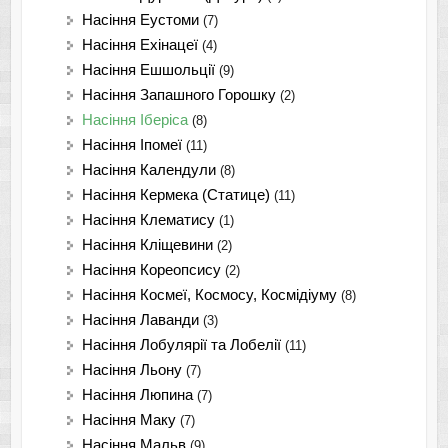
Насіння Еустоми
(7)
Насіння Ехінацеї
(4)
Насіння Ешшольції
(9)
Насіння Запашного Горошку
(2)
Насіння Іберіса
(8)
Насіння Іпомеї
(11)
Насіння Календули
(8)
Насіння Кермека (Статице)
(11)
Насіння Клематису
(1)
Насіння Кліщевини
(2)
Насіння Кореопсису
(2)
Насіння Космеї, Космосу, Космідіуму
(8)
Насіння Лаванди
(3)
Насіння Лобулярії та Лобелії
(11)
Насіння Льону
(7)
Насіння Люпина
(7)
Насіння Маку
(7)
Насіння Мальв
(9)