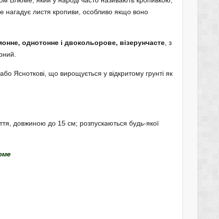
сом Блюме, який у народі часто називають кропивкою,
же нагадує листя кропиви, особливо якщо воно
монне, однотонне і двокольорове, візерунчасте
, з
рний.
або Ясноткові, що вирощується у відкритому грунті як
цвіття, довжиною до 15 см; розпускаються будь-якої
юме