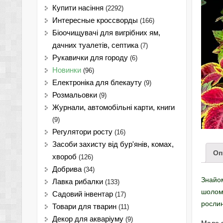
Купити насіння
(2292)
Интересные кроссворды
(166)
Біоочищувачі для вигрібних ям,
дачних туалетів, септика
(7)
Рукавички для городу
(6)
Новинки
(96)
Електроніка для блекауту
(9)
Розмальовки
(9)
Журнали, автомобільні карти, книги
(9)
Регулятори росту
(16)
Засоби захисту від бур'янів, комах,
Оп
хвороб
(126)
Добрива
(34)
Знайом
Лавка рибалки
(133)
шоломо
Садовий інвентар
(17)
рослин
Товари для тварин
(11)
Декор для акваріуму
(9)