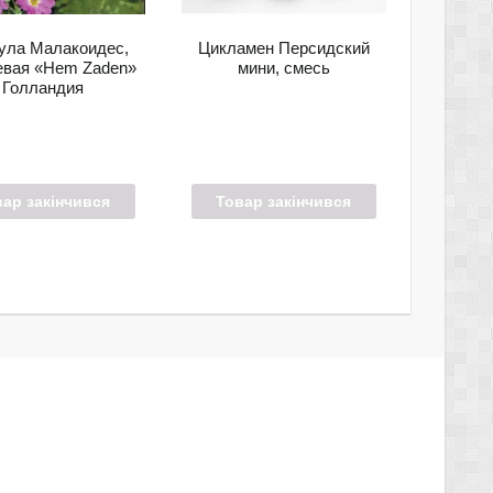
ула Малакоидес,
Цикламен Персидский
евая «Hem Zaden»
мини, смесь
Голландия
вар закінчився
Товар закінчився