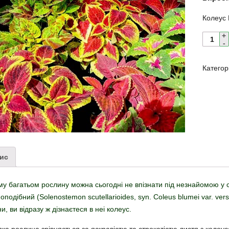
Колеус 
Категор
ис
у багатьом рослину можна сьогодні не впізнати під незнайомою у 
подібний (Solenostemon scutellarioides, syn. Coleus blumei var. vers
и, ви відразу ж дізнаєтеся в неі колеус.