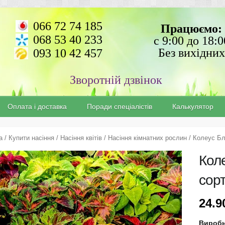
066 72 74 185
Працюємо:
068 53 40 233
с 9:00 до 18:0
Без вихідних
093 10 42 457
Зворотній дзвінок
Оплата і доставка
Поради спеціалістів
Калькулятор
а
/
Купити насіння
/
Насіння квітів
/
Насіння кімнатних рослин
/ Колеус Бл
Кол
сорт
24.
Вироб