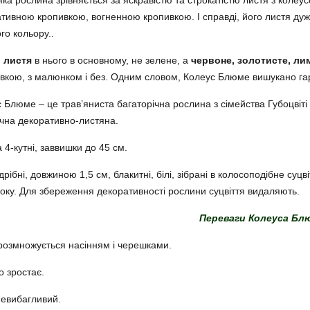
ка рослина зрівняється за яскравістю та строкатістю листя з колеу
тивною кропивкою, вогненною кропивкою. І справді, його листя ду
го кольору..
,
листя
в нього в основному, не зелене, а
червоне, золотисте, ли
вкою, з малюнком і без. Одним словом, Колеус Блюме вишукано га
 Блюме – це трав’яниста багаторічна рослина з сімейства Губоцвіті 
чна декоративно-листяна.
 4-кутні, заввишки до 45 см.
 дрібні, довжиною 1,5 см, блакитні, білі, зібрані в колосоподібне су
оку. Для збереження декоративності рослини суцвіття видаляють.
Переваги Колеуса Бл
розмножується насінням і черешками.
 зростає.
евибагливий.