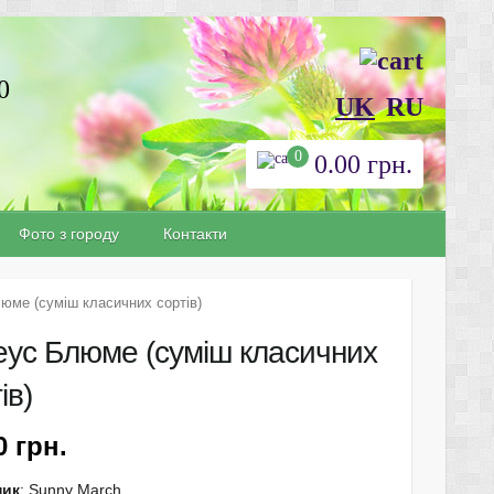
0
UK
RU
0
0.00
грн.
Фото з городу
Контакти
юме (суміш класичних сортів)
еус Блюме (суміш класичних
ів)
90
грн.
ник
: Sunny March