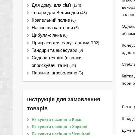
Мало я
Для дому, для сім'ї
(174)
декора
Товари для Великодня
(45)
зелено
Крапельний полив
(6)
Однак
Насіннєва картопля
(5)
облямі
Цибуля-сіянка
(6)
Прикраси для саду та дому
(102)
Колеус
Тандири та аксесуари
(9)
однорі
Садова техніка (сівалки,
Стебла
оприскувачі та ін)
(34)
Парники, агроволокно
(6)
Квітки
пори р
Інструкція для замовлення
Легко 
товарів
Швидко
Як купити насіння в Києві
Як купити насіння в Харкові
Дуже н
Як купити насіння в Чернігові