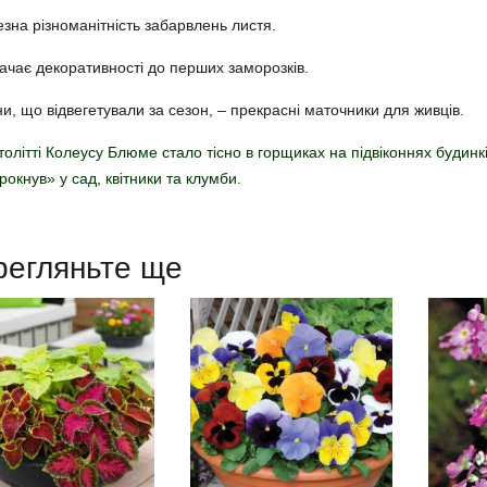
зна різноманітність забарвлень листя.
ачає декоративності до перших заморозків.
и, що відвегетували за сезон, – прекрасні маточники для живців.
толітті Колеусу Блюме стало тісно в горщиках на підвіконнях будинків,
крокнув» у сад, квітники та клумби.
регляньте ще