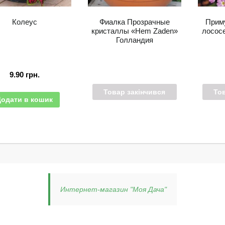
Колеус
Фиалка Прозрачные
Прим
кристаллы «Hem Zaden»
лосос
Голландия
9.90
грн.
Товар закінчився
То
Додати в кошик
Интернет-магазин "Моя Дача"