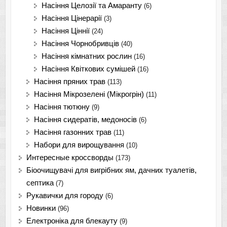
Насіння Целозії та Амаранту
(6)
Насіння Цінерарії
(3)
Насіння Ціннії
(24)
Насіння Чорнобривців
(40)
Насіння кімнатних рослин
(16)
Насіння Квіткових сумішей
(16)
Насіння пряних трав
(113)
Насіння Мікрозелені (Мікрогрін)
(11)
Насіння тютюну
(9)
Насіння сидератів, медоносів
(6)
Насіння газонних трав
(11)
Набори для вирощування
(10)
Интересные кроссворды
(173)
Біоочищувачі для вигрібних ям, дачних туалетів,
септика
(7)
Рукавички для городу
(6)
Новинки
(96)
Електроніка для блекауту
(9)