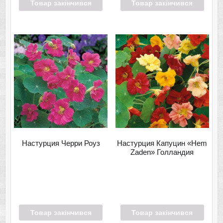
Товар закінчився
Товар закінчився
Настурция Черри Роуз
Настурция Капуцин «Hem
Zaden» Голландия
Товар закінчився
Товар закінчився