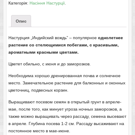
Категорія:
Насіння Настурції
.
Опис
Настурция „Индийский вождь” – популярное
однолетнее
растение со стелющимися побегами, с красивыми,
ароматными красными цветами.
Цветет обильно, с июня и до заморозков.
Необходима хорошо дренированная почва и солнечное
место. Замечательное растение для балконных и оконных
цветочниц, подвесных корзин.
Выращивают посевом семян в открытый грунт в апреле-
мае, после того, как минует угроза ночных заморозков, а
также можно выращивать через рассаду, семена высевают
в апреле. Глубина посева 1-2 см. Рассаду высаживают на
постоянное место в мае-июне.