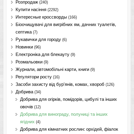
Розпродаж
(240)
Купити насіння
(2292)
Интересные кроссворды
(166)
Біоочищувачі для вигрібних ям, дачних туалетів,
септика
(7)
Рукавички для городу
(6)
Новинки
(96)
Електроніка для блекауту
(9)
Розмальовки
(9)
Журнали, автомобільні карти, книги
(9)
Регулятори росту
(16)
Засоби захисту від бур'янів, комах, хвороб
(126)
Добрива
(34)
Добрива для огірків, помідорів, цибулі та інших
овочів
(12)
Добрива для винограду, полуниці та інших
ягідних
(4)
Добрива для кімнатних рослин: орхідей, фіалок