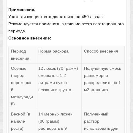
Применение:
Упаковки концентрата достаточно на 450 л воды.
Рекомендуется применять в течение всего вегетационного
периода.
Основное внесение:
Период
Норма расхода
Способ внесения
внесения
Осенью
12 ложек (70 грамм)
Полученную смесь
(перед
смешать с 1-2
равномерно
перекопко
литрами сухого
распределить на 1
й
песка или грунта.
м2 ягодника.
междуряди
й)
Весной (в
14 мерных ложек
Полученный
начале
(80 грамм)
раствор
роста)
растворить в 9
использовать для