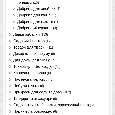
та інших
(10)
Добрива для хвойних
(1)
Добрива для квітів.
(5)
Добрива для газонів
(1)
Добрива мінеральні
(3)
Лавка рибалки
(133)
Садовий інвентар
(17)
Товари для тварин
(11)
Декор для акваріуму
(9)
Для дому, для сім'ї
(174)
Товари для Великодня
(45)
Крапельний полив
(6)
Насіннєва картопля
(5)
Цибуля-сіянка
(6)
Прикраси для саду та дому
(102)
Тандири та аксесуари
(9)
Садова техніка (сівалки, оприскувачі та ін)
(34)
Парники, агроволокно
(6)