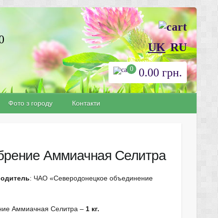
0
UK
RU
0
0.00
грн.
Фото з городу
Контакти
брение Аммиачная Селитра
водитель
: ЧАО «Северодонецкое объединение
ние Аммиачная Селитра –
1 кг.