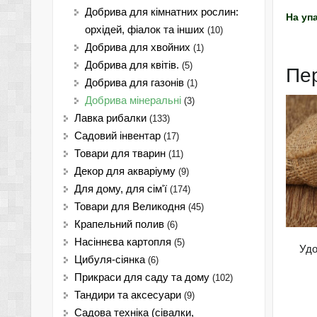
Добрива для кімнатних рослин:
На уп
орхідей, фіалок та інших
(10)
Добрива для хвойних
(1)
Добрива для квітів.
(5)
Пе
Добрива для газонів
(1)
Добрива мінеральні
(3)
Лавка рибалки
(133)
Садовий інвентар
(17)
Товари для тварин
(11)
Декор для акваріуму
(9)
Для дому, для сім'ї
(174)
Товари для Великодня
(45)
Крапельний полив
(6)
Насіннєва картопля
(5)
Удо
Цибуля-сіянка
(6)
Прикраси для саду та дому
(102)
Тандири та аксесуари
(9)
Садова техніка (сівалки,