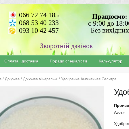
066 72 74 185
Працюємо:
068 53 40 233
с 9:00 до 18:0
Без вихідних
093 10 42 457
Зворотній дзвінок
Оплата і доставка
Поради спеціалістів
Калькулятор
а
/
Добрива
/
Добрива мінеральні
/ Удобрение Аммиачная Селитра
Удо
Произ
Азот»
Удобре