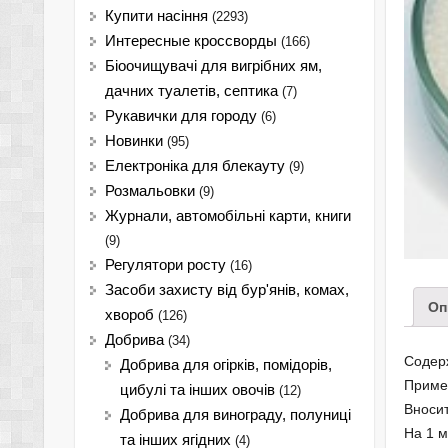
Купити насіння
(2293)
Интересные кроссворды
(166)
Біоочищувачі для вигрібних ям,
дачних туалетів, септика
(7)
Рукавички для городу
(6)
Новинки
(95)
Електроніка для блекауту
(9)
Розмальовки
(9)
Журнали, автомобільні карти, книги
(9)
Регулятори росту
(16)
Засоби захисту від бур'янів, комах,
Оп
хвороб
(126)
Добрива
(34)
Содер
Добрива для огірків, помідорів,
Примен
цибулі та інших овочів
(12)
Вносит
Добрива для винограду, полуниці
На 1 м
та інших ягідних
(4)