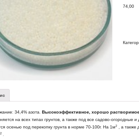
74,00
Категор
ис
жание: 34,4% азота.
Высокоэффективное, хорошо растворимое 
яется на всех типах грунтов, а также под все садово-огородные и
2
ся осенью под перекопку грунта в норме 70-100г. На 1м
, а также 
2
.