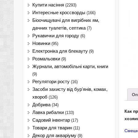
Купити насіння
(2293)
Интересные кроссворды
(166)
Біоочищувачі для вигрібних ям,
дачних туалетів, септика
(7)
Рукавички для городу
(6)
Новинки
(95)
Електроніка для блекауту
(9)
Розмальовки
(9)
Журнали, автомобільні карти, книги
(9)
Регулятори росту
(16)
Засоби захисту від бур'янів, комах,
Оп
хвороб
(126)
Добрива
(34)
Как п
Лавка рибалки
(133)
хозяи
Садовий інвентар
(17)
Товари для тварин
(11)
Смешн
Декор для акваріуму
(9)