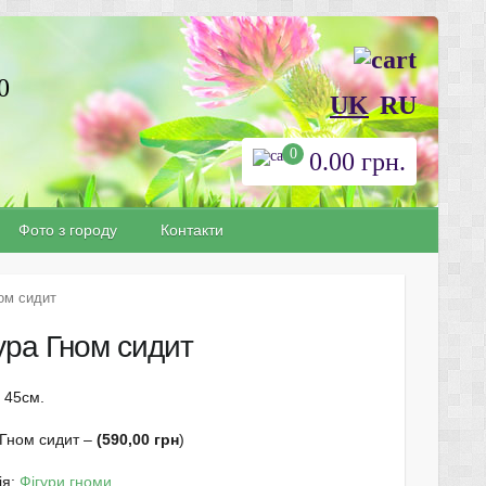
0
UK
RU
0
0.00
грн.
Фото з городу
Контакти
ом сидит
ура Гном сидит
 45см.
 Гном сидит –
(590,00
грн
)
ія:
Фігури гноми
.