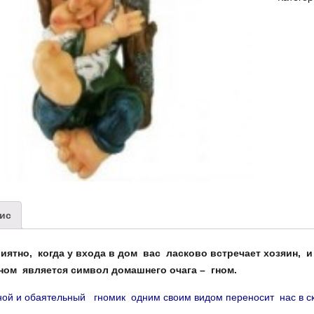
ис
риятно, когда у входа в дом вас ласково встречает хозяин,
ном является символ домашнего очага – гном.
ой и обаятельный гномик одним своим видом переносит нас в ск