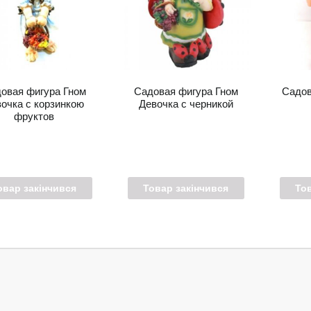
овая фигура Гном
Садовая фигура Гном
Садов
очка с корзинкою
Девочка с черникой
фруктов
овар закінчився
Товар закінчився
То