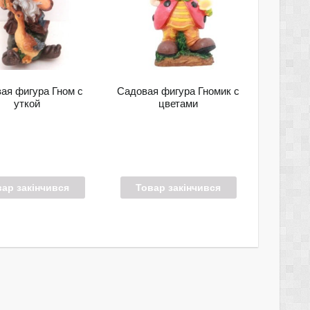
ая фигура Гном с
Садовая фигура Гномик с
уткой
цветами
вар закінчився
Товар закінчився