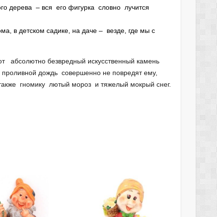
ого дерева – вся его фигурка словно лучится
, в детском садике, на даче – везде, где мы с
тот абсолютно безвредный искусственный камень
 проливной дождь совершенно не повредят ему,
также гномику лютый мороз и тяжелый мокрый снег.