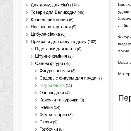
Броска
Для дому, для сім'ї
(174)
удиви
Товари для Великодня
(45)
Замеча
Крапельний полив
(6)
любов
Насіннєва картопля
(5)
Цибуля-сіянка
(6)
Фигур
Прикраси для саду та дому
(102)
выдер
Підставки для квітів
(6)
яркие
Штучне каміння
(2)
Высота
Садові фігури
(75)
Фигуры ангелы
(8)
Матери
Садовые фигуры для пруда
(7)
Фігури гноми
(11)
Озорні дітки
(4)
Пе
Качечки та курочки
(3)
Їжачки
(14)
Фігури тварин
(8)
Птахи
(9)
Грибочки
(8)