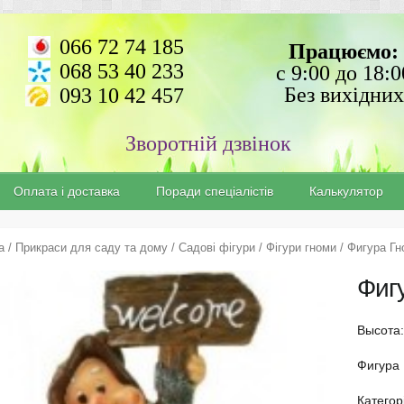
066 72 74 185
Працюємо:
068 53 40 233
с 9:00 до 18:0
Без вихідних
093 10 42 457
Зворотній дзвінок
Оплата і доставка
Поради спеціалістів
Калькулятор
а
/
Прикраси для саду та дому
/
Садові фігури
/
Фігури гноми
/ Фигура Гн
Фиг
Высота:
Фигура
Категор