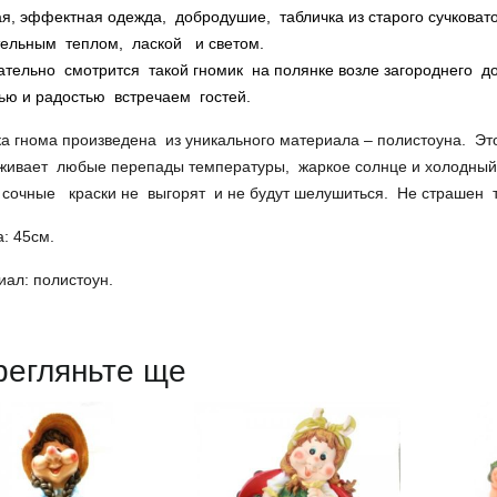
я, эффектная одежда, добродушие, табличка из старого сучковат
тельным теплом, лаской и светом.
тельно смотрится такой гномик на полянке возле загороднего дома
ью и радостью встречаем гостей.
ка гнома произведена из уникального материала – полистоуна. Э
живает любые перепады температуры, жаркое солнце и холодный
 сочные краски не выгорят и не будут шелушиться. Не страшен 
: 45см.
ал: полистоун.
регляньте ще