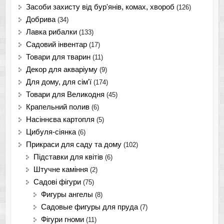
Засоби захисту від бур'янів, комах, хвороб
(126)
Добрива
(34)
Лавка рибалки
(133)
Садовий інвентар
(17)
Товари для тварин
(11)
Декор для акваріуму
(9)
Для дому, для сім'ї
(174)
Товари для Великодня
(45)
Крапельний полив
(6)
Насіннєва картопля
(5)
Цибуля-сіянка
(6)
Прикраси для саду та дому
(102)
Підставки для квітів
(6)
Штучне каміння
(2)
Садові фігури
(75)
Фигуры ангелы
(8)
Садовые фигуры для пруда
(7)
Фігури гноми
(11)