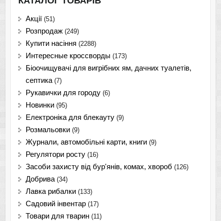
КАТАЛОГ ТОВАРІВ
Акції
(51)
Розпродаж
(249)
Купити насіння
(2288)
Интересные кроссворды
(173)
Біоочищувачі для вигрібних ям, дачних туалетів,
септика
(7)
Рукавички для городу
(6)
Новинки
(95)
Електроніка для блекауту
(9)
Розмальовки
(9)
Журнали, автомобільні карти, книги
(9)
Регулятори росту
(16)
Засоби захисту від бур'янів, комах, хвороб
(126)
Добрива
(34)
Лавка рибалки
(133)
Садовий інвентар
(17)
Товари для тварин
(11)