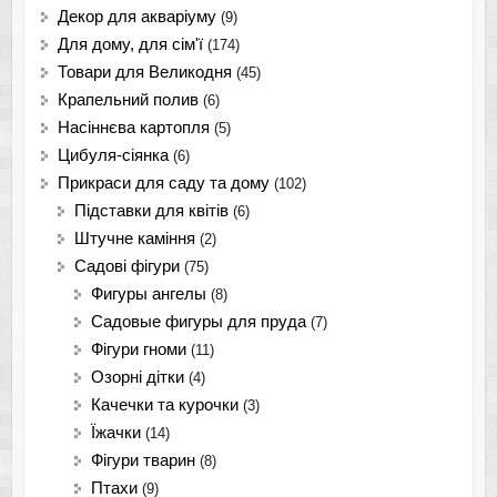
Декор для акваріуму
(9)
Для дому, для сім'ї
(174)
Товари для Великодня
(45)
Крапельний полив
(6)
Насіннєва картопля
(5)
Цибуля-сіянка
(6)
Прикраси для саду та дому
(102)
Підставки для квітів
(6)
Штучне каміння
(2)
Садові фігури
(75)
Фигуры ангелы
(8)
Садовые фигуры для пруда
(7)
Фігури гноми
(11)
Озорні дітки
(4)
Качечки та курочки
(3)
Їжачки
(14)
Фігури тварин
(8)
Птахи
(9)