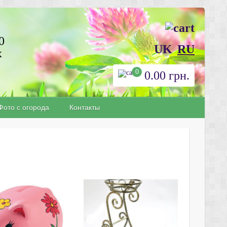
0
UK
RU
х
0
0.00
грн.
Фото с огорода
Контакты