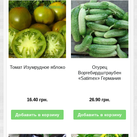
Новинка!
Долгожданная
новинка!
Томат Изумрудное яблоко
Огурец
Воргебирдштраубен
«Satimex» Германия
16.40
грн.
26.90
грн.
Добавить в корзину
Добавить в корзину