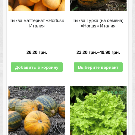
Тыква Баттернат «Hortus»
Тыква Турка (на семена)
Италия
«Hortus» Италия
26.20
грн.
23.20
грн.
–
49.90
грн.
Добавить в корзину
Выберите вариант
Новинка!