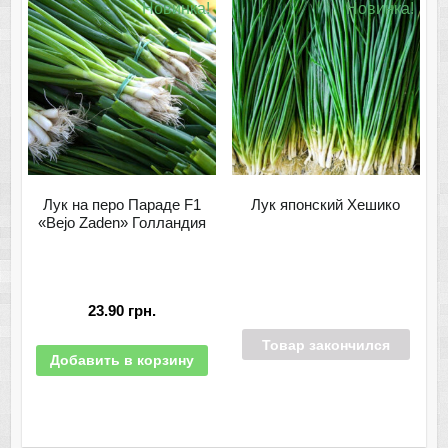
Новинка!
Новинка!
Лук на перо Параде F1
Лук японский Хешико
«Bejo Zaden» Голландия
23.90
грн.
Товар закончился
Добавить в корзину