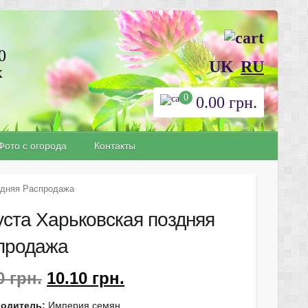
0
UK
RU
х
0
0.00
грн.
Фото с огорода
Контакты
здняя Распродажа
уста Харьковская поздняя
продажа
10
грн.
10.10
грн.
одитель:
Империя семян