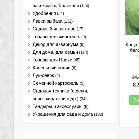
насекомых, болезней
(124)
Удобрения
(34)
Лавка рыбака
(132)
Садовый инвентарь
(17)
Товары для животных
(9)
Капус
Декор для аквариума
(9)
бел
Для дома, для семьи
(174)
«
Товары для Пасхи
(45)
Капельный полив
(6)
Лук-севок
(4)
14
Семенной картофель
(5)
8.
Садовая техника (сеялки,
опрыскиватели и др.)
(34)
Вы
Тандыры и аксессуары
(9)
Украшения для сада и дома
(102)