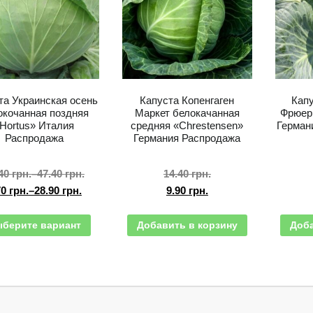
та Украинская осень
Капуста Копенгаген
Кап
окочанная поздняя
Маркет белокачанная
Фрюер 
Hortus» Италия
средняя «Chrestensen»
Герман
Распродажа
Германия Распродажа
.40
грн.
–
47.40
грн.
14.40
грн.
70
грн.
–
28.90
грн.
9.90
грн.
берите вариант
Добавить в корзину
Доба