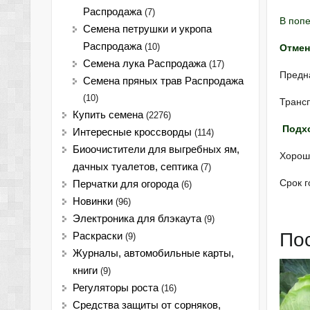
Распродажа
(7)
В попе
Семена петрушки и укропа
Распродажа
(10)
Отмен
Семена лука Распродажа
(17)
Предна
Семена пряных трав Распродажа
(10)
Транс
Купить семена
(2276)
Подхо
Интересные кроссворды
(114)
Биоочистители для выгребных ям,
Хорошо
дачных туалетов, септика
(7)
Срок г
Перчатки для огорода
(6)
Новинки
(96)
Электроника для блэкаута
(9)
По
Раскраски
(9)
Журналы, автомобильные карты,
книги
(9)
Регуляторы роста
(16)
Средства защиты от сорняков,