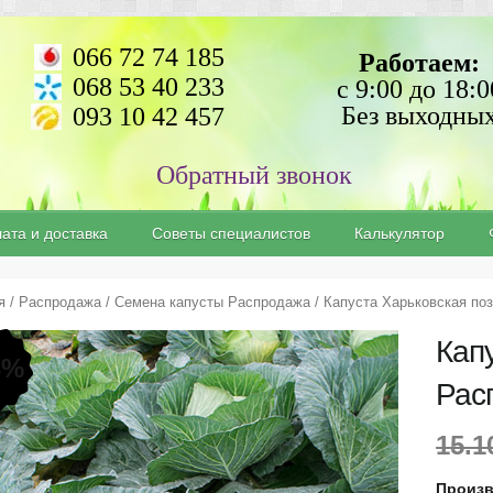
066 72 74 185
Работаем:
068 53 40 233
с 9:00 до 18:0
Без выходны
093 10 42 457
ата и доставка
Советы специалистов
Калькулятор
я
/
Распродажа
/
Семена капусты Распродажа
/ Капуста Харьковская по
Кап
3%
Рас
15.
Произв