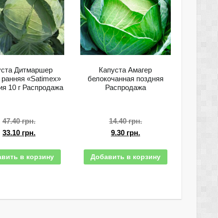
уста Дитмаршер
Капуста Амагер
ранняя «Satimex»
белокочанная поздняя
ия 10 г Распродажа
Распродажа
47.40
грн.
14.40
грн.
33.10
грн.
9.30
грн.
вить в корзину
Добавить в корзину