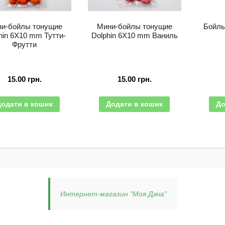
и-бойлы тонущие
Мини-бойлы тонущие
Бойл
hin 6X10 mm Тутти-
Dolphin 6X10 mm Ваниль
Фрутти
15.00
грн.
15.00
грн.
Додати в кошик
Додати в кошик
До
Интернет-магазин "Моя Дача"