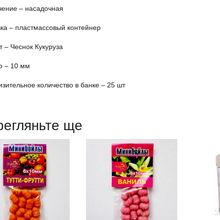
чение – насадочная
ка – пластмассовый контейнер
 – Чеснок Кукуруза
р – 10 мм
зительное количество в банке – 25 шт
регляньте ще