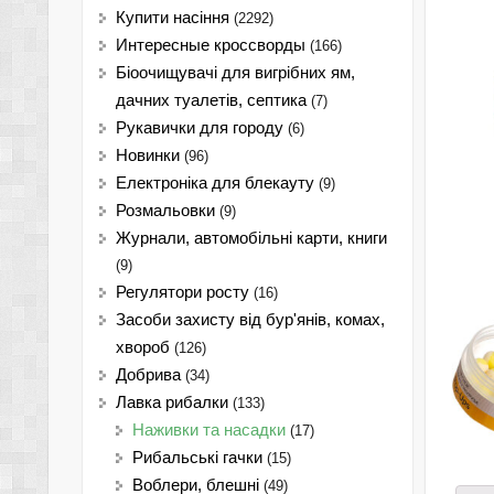
Купити насіння
(2292)
Интересные кроссворды
(166)
Біоочищувачі для вигрібних ям,
дачних туалетів, септика
(7)
Рукавички для городу
(6)
Новинки
(96)
Електроніка для блекауту
(9)
Розмальовки
(9)
Журнали, автомобільні карти, книги
(9)
Регулятори росту
(16)
Засоби захисту від бур'янів, комах,
хвороб
(126)
Добрива
(34)
Лавка рибалки
(133)
Наживки та насадки
(17)
Рибальські гачки
(15)
Воблери, блешні
(49)