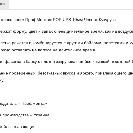
ис
 плавающие ПрофМонтаж POP UPS 10мм Чеснок Кукуруза
ержит форму, цвет и запах очень длительное время, как на воздухе,
легко режется и комбинируется с другими бойлами, пелетсами и к
ожно оставлять на волосе на длительное время.
я фасовка в банку с плотно закручивающейся крышкой, в которой 
ние проверенных, безотказных вкусов и яркого, привлекающего цв
у.
водитель – Профмонтаж
 производства – Украина
 бойлы плавающие