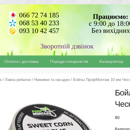
066 72 74 185
Працюємо:
068 53 40 233
с 9:00 до 18:0
Без вихідних
093 10 42 457
Зворотній дзвінок
Оплата і доставка
Поради спеціалістів
Калькулятор
а
/
Лавка рибалки
/
Наживки та насадки
/ Бойлы ПрофМонтаж 10 мм Чесн
Бой
Чес
80
Категор