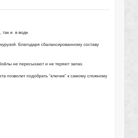
 так и в воде.
укурузой. Благодаря сбалансированному составу
бойлы не пересыхают и не теряют запах.
ета позволит подобрать “ключик” к самому сложному