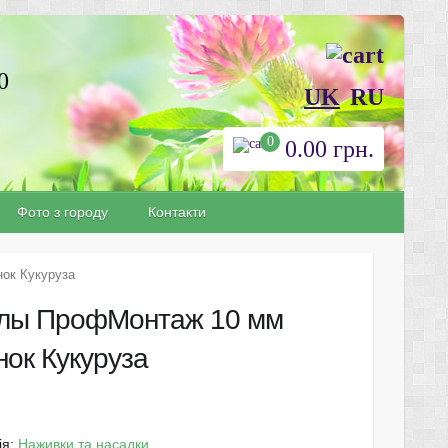
0
UK
RU
0
0.00
грн.
Фото з городу
Контакти
ок Кукуруза
лы ПрофМонтаж 10 мм
нок Кукуруза
ія:
Наживки та насадки
.