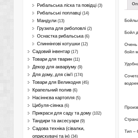
Оп
Рибальська ліска та повідці
(3)
Рибальські поплавці
(14)
Бойлы
Мандули
(13)
Грузила для риболовлі
(2)
Бойл д
Оснастка рибальська
(6)
Спиннінгові котушки
(12)
Очень 
Садовий інвентар
(17)
бойл м
Товари для тварин
(11)
Удобна
Декор для акваріуму
(9)
Для дому, для сім'ї
(174)
Сочета
Товари для Великодня
(45)
водоем
Крапельний полив
(6)
Насіннєва картопля
(5)
Цибуля-сіянка
(6)
Произ
Прикраси для саду та дому
(102)
Страна
Тандири та аксесуари
(9)
Садова техніка (сівалки,
Тип –
оприскувачі та ін)
(34)