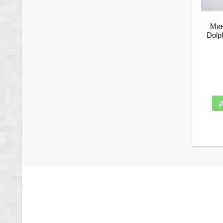
Мин
Dolp