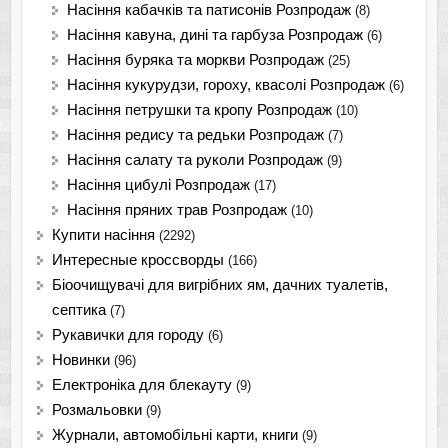
Насіння кабачків та патисонів Розпродаж
(8)
Насіння кавуна, дині та гарбуза Розпродаж
(6)
Насіння буряка та моркви Розпродаж
(25)
Насіння кукурудзи, гороху, квасолі Розпродаж
(6)
Насіння петрушки та кропу Розпродаж
(10)
Насіння редису та редьки Розпродаж
(7)
Насіння салату та руколи Розпродаж
(9)
Насіння цибулі Розпродаж
(17)
Насіння пряних трав Розпродаж
(10)
Купити насіння
(2292)
Интересные кроссворды
(166)
Біоочищувачі для вигрібних ям, дачних туалетів,
септика
(7)
Рукавички для городу
(6)
Новинки
(96)
Електроніка для блекауту
(9)
Розмальовки
(9)
Журнали, автомобільні карти, книги
(9)