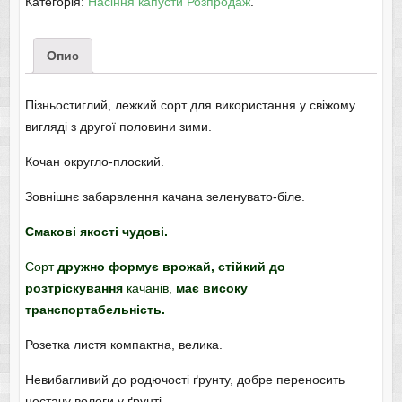
Категорія:
Насіння капусти Розпродаж
.
Опис
Пізньостиглий, лежкий сорт для використання у свіжому
вигляді з другої половини зими.
Кочан округло-плоский.
Зовнішнє забарвлення качана зеленувато-біле.
Смакові якості чудові.
Сорт
дружно формує врожай, стійкий до
розтріскування
качанів,
має високу
транспортабельність.
Розетка листя компактна, велика.
Невибагливий до родючості ґрунту, добре переносить
нестачу вологи у ґрунті.