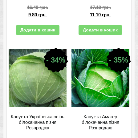
16.40
грн.
17.10
грн.
9.80
грн.
11.10
грн.
Додати в кошик
Додати в кошик
- 34%
- 35%
Капуста Українська осінь
Капуста Амагер
білокачанна пізня
білокачанна пізня
Розпродаж
Розпродаж