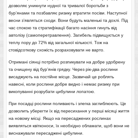
дозволяє уникнути нудної та тривалої боротьби з
бур’янами та позбавляє ризику втратити посіви. Наступної
весни з’являться сходи. Вони будуть маленькі та дохлі. Під
час спокою та стратифікації багато насіння гинуть від
автолізу (самоперетравлення). Загибель підвищується у
теплу пору до 72% від загальної кількості. Тож на
стовідсоткову схожість розраховувати не варто.
Отримані сіянці потрібно розпикувати на добре удобрену
та очищену від бур’янів грядку. Через рік-два рослини
висаджують на постійне місце. Зазвичай це роблять
навесні, коли рослини добре видно і немає ризику при
викопуванні розрубати цибулини лопатою.
При посадці рослини поливають і злегка заглиблюють. Це
дозволить уберегти їх від пересихання у перші місяці життя
на новому місці. Якщо на пересаджених рослинах
виявляться квітконоси, їх необхідно обламати, щоб вони не
виснажували пересаджені цибулини.