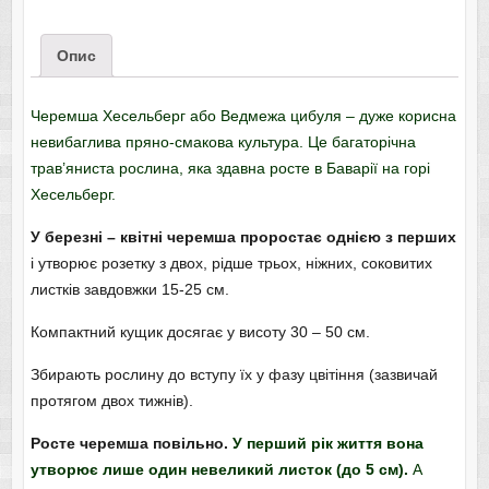
Опис
Черемша Хесельберг або Ведмежа цибуля – дуже корисна
невибаглива пряно-смакова культура. Це багаторічна
трав’яниста рослина, яка здавна росте в Баварії на горі
Хесельберг.
У березні – квітні черемша проростає однією з перших
і утворює розетку з двох, рідше трьох, ніжних, соковитих
листків завдовжки 15-25 см.
Компактний кущик досягає у висоту 30 – 50 см.
Збирають рослину до вступу їх у фазу цвітіння (зазвичай
протягом двох тижнів).
Росте черемша повільно.
У перший рік життя вона
утворює лише один невеликий листок (до 5 см).
А