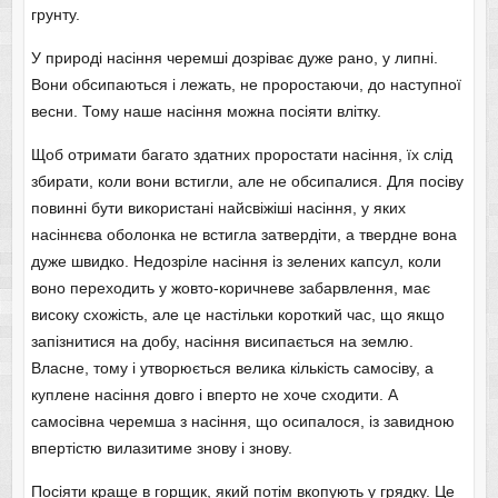
грунту.
У природі насіння черемші дозріває дуже рано, у липні.
Вони обсипаються і лежать, не проростаючи, до наступної
весни. Тому наше насіння можна посіяти влітку.
Щоб отримати багато здатних проростати насіння, їх слід
збирати, коли вони встигли, але не обсипалися. Для посіву
повинні бути використані найсвіжіші насіння, у яких
насіннєва оболонка не встигла затвердіти, а твердне вона
дуже швидко. Недозріле насіння із зелених капсул, коли
воно переходить у жовто-коричневе забарвлення, має
високу схожість, але це настільки короткий час, що якщо
запізнитися на добу, насіння висипається на землю.
Власне, тому і утворюється велика кількість самосіву, а
куплене насіння довго і вперто не хоче сходити. А
самосівна черемша з насіння, що осипалося, із завидною
впертістю вилазитиме знову і знову.
Посіяти краще в горщик, який потім вкопують у грядку. Це