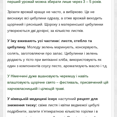
перший урожай можна збирати лише через 3 – 5 років.
Зрізати врожай краще не часто, а вибірково. Це не
виснажує всі цибулини одразу, а отже врожай виходить
щорічний і рясніший. Щороку з материнської цибулинки
утворюються дві дочірні, за кількістю листків.
У їжу вживають усі частини: листя, стебло та
цибулину.
Молоду зелень маринують, консервують,
солять, заготовляючи про запас. Цибулинки і зелень
додають у тісто при випіканні хліба, використовують як
один з компонентів соусу песто, ароматизують масло і т.д.
У Німеччині дуже вшановують черемшу і навіть
влаштовують щорічне свято – фестиваль, присвячений цій
харчовласницькій і цілющій траві.
У німецькій медицині існує
наступний
рецепт для
зниження тиску:
свіже листя і квітки ведмежої цибулі
подрібнити, залити п’ятикратною кількістю горілки і в