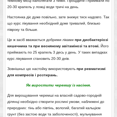
темному місці наполягати 3 тижні. Процідити і приймати по
20-30 крапель у ложці води тричі на день.
Настоянка діє дуже повільно, зате знижує тиск надовго. Так
що курс лікування необхідний дуже тривалий, близько
півроку та більше.
Це ж засіб вважається добрими ліками
при дисбактеріозі
кишечника та при весняному авітамінозі та втомі.
Його
приймають по 25 крапель 3 десь у день. У таких випадках
курс лікування становить 20-30 днів.
Зовнішньо цю настойку використовують
при ревматизмі
для компресів і розтирань.
Як виростити черемшу із насіння.
Для вирощування черемші на власній садово-городній
ділянці необхідно створити рослині умови, наближені до
природних: тінь або півтінь, вологий, багатий кальцієм
грунт (без застою води та заболоченості), мульчування