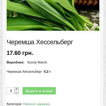
Черемша Хессельберг
17.60
грн.
Виробник:
Sunny March
Черемша Хессельберг
0,2 г
Додати в кошик
Категорія:
Насіння черемші
.