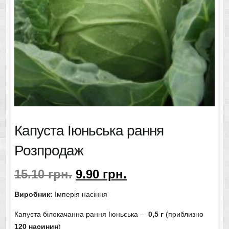
Капуста Іюньська рання
Розпродаж
15.10
грн.
9.90
грн.
Виробник:
Імперія насіння
Капуста білокачанна рання Іюньська –
0,5 г
(приблизно
120 насинин
)