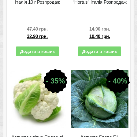
Італія 10 г Розпродаж
“Hortus” Італія Розпродаж
47.40
грн.
14.90
грн.
32.90
грн.
10.40
грн.
Додати в кошик
Додати в кошик
- 35%
- 40%