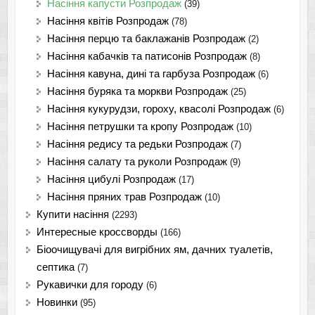
Насіння капусти Розпродаж
(39)
Насіння квітів Розпродаж
(78)
Насіння перцю та баклажанів Розпродаж
(2)
Насіння кабачків та патисонів Розпродаж
(8)
Насіння кавуна, дині та гарбуза Розпродаж
(6)
Насіння буряка та моркви Розпродаж
(25)
Насіння кукурудзи, гороху, квасолі Розпродаж
(6)
Насіння петрушки та кропу Розпродаж
(10)
Насіння редису та редьки Розпродаж
(7)
Насіння салату та руколи Розпродаж
(9)
Насіння цибулі Розпродаж
(17)
Насіння пряних трав Розпродаж
(10)
Купити насіння
(2293)
Интересные кроссворды
(166)
Біоочищувачі для вигрібних ям, дачних туалетів,
септика
(7)
Рукавички для городу
(6)
Новинки
(95)