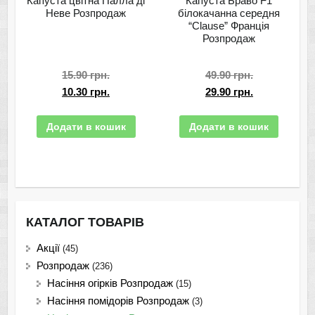
Капуста цвітна Палла ді
Капуста Браво F1
Неве Розпродаж
білокачанна середня
“Clause” Франція
Розпродаж
15.90
грн.
49.90
грн.
10.30
грн.
29.90
грн.
Додати в кошик
Додати в кошик
КАТАЛОГ ТОВАРІВ
Акції
(45)
Розпродаж
(236)
Насіння огірків Розпродаж
(15)
Насіння помідорів Розпродаж
(3)