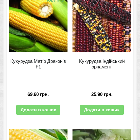
Кукурудза Матір Драконів
Кукурудза Індійський
F1
орнамент
69.60
грн.
25.90
грн.
Додати в кошик
Додати в кошик