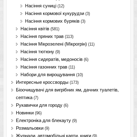
Насіння суниці
(12)
Насіння кормової кукурудзи
(3)
Насіння кормових буряків
(3)
Насіння квітів
(581)
Насіння пряних трав
(113)
Насіння Мікрозелені (Мікрогрін)
(11)
Насіння тютюну
(9)
Насіння сидератів, медоносів
(6)
Насіння газонних трав
(11)
Набори для вирощування
(10)
Интересные кроссворды
(173)
Біоочищувачі для вигрібних ям, дачних туалетів,
септика
(7)
Рукавички для городу
(6)
Новинки
(96)
Електроніка для блекауту
(9)
Розмальовки
(9)
Журнали, автомобільні карти, книги
(9)