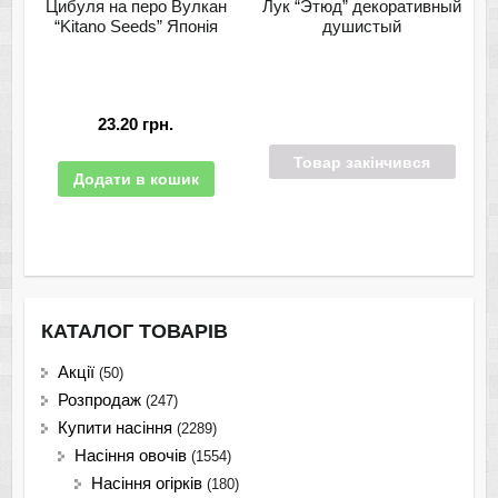
Цибуля на перо Вулкан
Лук “Этюд” декоративный
“Kitano Seeds” Японія
душистый
23.20
грн.
Товар закінчився
Додати в кошик
КАТАЛОГ ТОВАРІВ
Акції
(50)
Розпродаж
(247)
Купити насіння
(2289)
Насіння овочів
(1554)
Насіння огірків
(180)