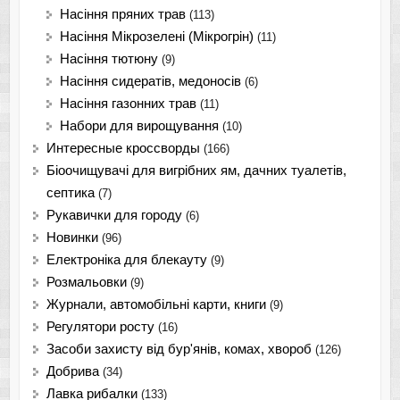
Насіння пряних трав
(113)
Насіння Мікрозелені (Мікрогрін)
(11)
Насіння тютюну
(9)
Насіння сидератів, медоносів
(6)
Насіння газонних трав
(11)
Набори для вирощування
(10)
Интересные кроссворды
(166)
Біоочищувачі для вигрібних ям, дачних туалетів,
септика
(7)
Рукавички для городу
(6)
Новинки
(96)
Електроніка для блекауту
(9)
Розмальовки
(9)
Журнали, автомобільні карти, книги
(9)
Регулятори росту
(16)
Засоби захисту від бур'янів, комах, хвороб
(126)
Добрива
(34)
Лавка рибалки
(133)