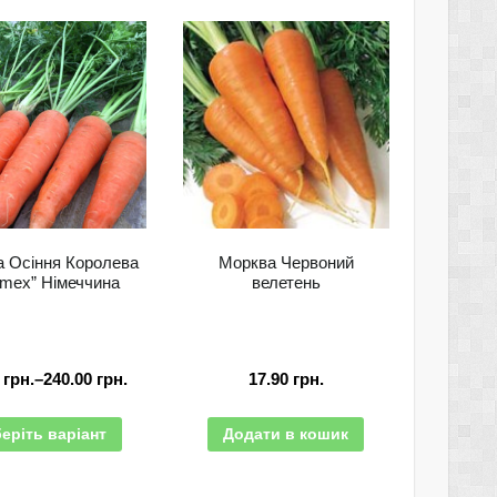
 Осіння Королева
Морква Червоний
imex” Німеччина
велетень
0
грн.
–
240.00
грн.
17.90
грн.
еріть варіант
Додати в кошик