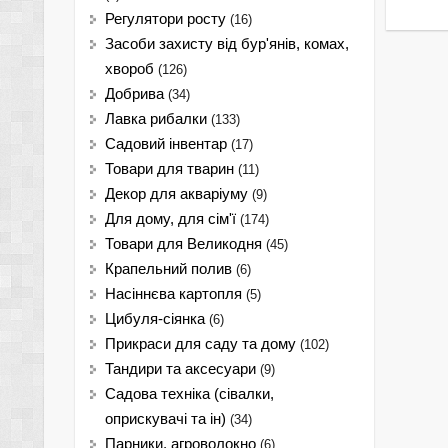
Регулятори росту
(16)
Засоби захисту від бур'янів, комах,
хвороб
(126)
Добрива
(34)
Лавка рибалки
(133)
Садовий інвентар
(17)
Товари для тварин
(11)
Декор для акваріуму
(9)
Для дому, для сім'ї
(174)
Товари для Великодня
(45)
Крапельний полив
(6)
Насіннєва картопля
(5)
Цибуля-сіянка
(6)
Прикраси для саду та дому
(102)
Тандири та аксесуари
(9)
Садова техніка (сівалки,
оприскувачі та ін)
(34)
Парники, агроволокно
(6)