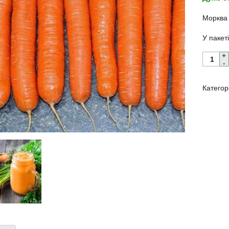
Морква 
У пакет
Категор