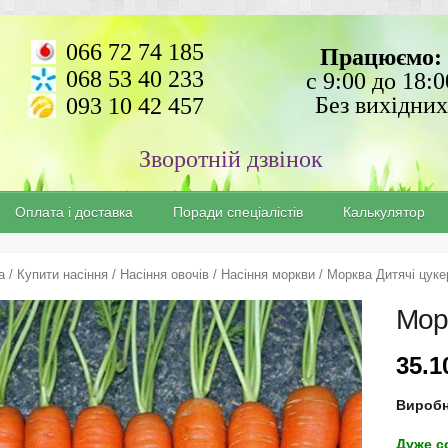
066 72 74 185
Працюємо:
068 53 40 233
с 9:00 до 18:0
Без вихідних
093 10 42 457
Зворотній дзвінок
Оплата і доставка
Поради спеціалістів
Калькулятор
а
/
Купити насіння
/
Насіння овочів
/
Насіння моркви
/ Морква Дитячі цук
Мор
35.
Вироб
Дуже с