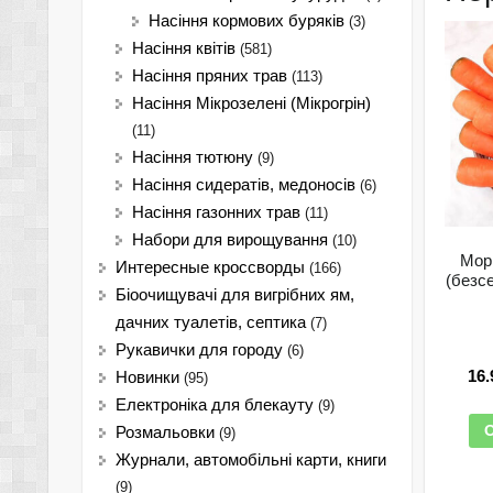
Насіння кормових буряків
(3)
Насіння квітів
(581)
Насіння пряних трав
(113)
Насіння Мікрозелені (Мікрогрін)
(11)
Насіння тютюну
(9)
Насіння сидератів, медоносів
(6)
Насіння газонних трав
(11)
Набори для вирощування
(10)
Мор
Интересные кроссворды
(166)
(безс
Біоочищувачі для вигрібних ям,
дачних туалетів, септика
(7)
Рукавички для городу
(6)
16
Новинки
(95)
Електроніка для блекауту
(9)
О
Розмальовки
(9)
Журнали, автомобільні карти, книги
(9)