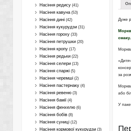
Оп
Насіння редису
(41)
Насіння кавуна
(53)
Дуже р
Насіння дині
(42)
Насіння кукурудзи
(31)
Моркв
Насіння гороху
(33)
смаку.
Насіння петрушки
(20)
Насіння кропу
(17)
Морква
Насіння редьки
(22)
«Дитяч
Насіння селери
(13)
консер
Насіння спаржі
(5)
за роз
Насіння черемші
(2)
Насіння пастернаку
(4)
Морква
Насіння ревеню
(3)
або бі
Насіння бамії
(4)
У паке
Насіння фенхелю
(6)
Насіння бобів
(8)
Насіння суниці
(12)
Пе
Насіння кормової кукурудзи
(3)