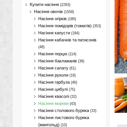
Купити насіння
(2293)
Насіння овочів
(1558)
Насіння огірків
(180)
Насіння помідорів (томатів)
(353)
Насіння капусти
(184)
Насіння кабачків та патисонів
(48)
Насіння перцю
(114)
Насіння баклажанів
(39)
Насіння салату
(61)
Насіння руколи
(18)
Насіння гарбуза
(46)
Насіння цибулі
(75)
Насіння квасолі
(32)
Насіння моркви
(43)
Насіння столового буряка
(33)
Насіння листового буряка
(мангольд)
(10)