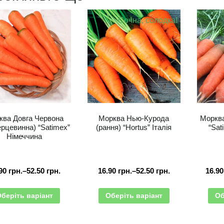
Сочна, солодка!
ква Довга Червона
Морква Нью-Курода
Морква
ерцевинна) “Satimex”
(рання) “Hortus” Італія
“Sat
Німеччина
.90
грн.
–
52.50
грн.
16.90
грн.
–
52.50
грн.
16.9
беріть варіант
Оберіть варіант
Об