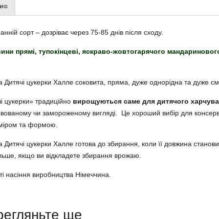
ис
анній сорт – дозріває через 75-85 днів після сходу.
ини прямі, тупокінцеві, яскраво-жовтогарячого мандариновог
 Дитячі цукерки Халле соковита, пряма, дуже однорідна та дуже см
і цукерки» традиційно
вирощуються саме для дитячого харчува
вованому чи замороженому вигляді. Це хороший вибір для консерв
міром та формою.
 Дитячі цукерки Халле готова до збирання, коли її довжина станови
льше, якщо ви відкладете збирання врожаю.
ті насіння виробництва Німеччина.
регляньте ще