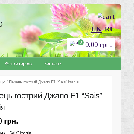
0
UK
RU
0
0.00
грн.
Фото з городу
Контакти
рцю
/ Перець гострий Джапо F1 “Sais” Італія
ець гострий Джапо F1 “Sais”
ія
90
грн.
ник
: “Sais” Італія