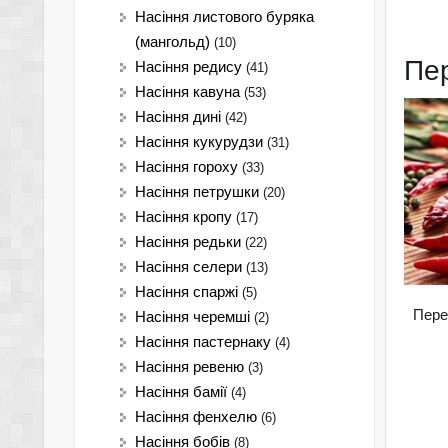
Насіння листового буряка
(мангольд)
(10)
Пе
Насіння редису
(41)
Насіння кавуна
(53)
Насіння дині
(42)
Насіння кукурудзи
(31)
Насіння гороху
(33)
Насіння петрушки
(20)
Насіння кропу
(17)
Насіння редьки
(22)
Насіння селери
(13)
Насіння спаржі
(5)
Пере
Насіння черемші
(2)
Насіння пастернаку
(4)
Насіння ревеню
(3)
Насіння бамії
(4)
Насіння фенхелю
(6)
Насіння бобів
(8)