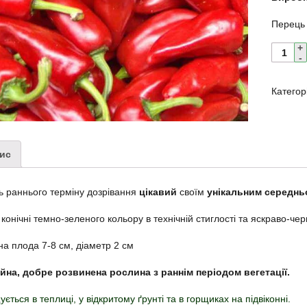
Перець
Категор
ис
 раннього терміну дозрівання
цікавий
своїм
унікальним середнь
конічні темно-зеленого кольору в технічній стиглості та яскраво-черво
а плода 7-8 см, діаметр 2 см
ійна, добре розвинена рослина з раннім періодом вегетації.
ється в теплиці, у відкритому ґрунті та в горщиках на підвіконні.