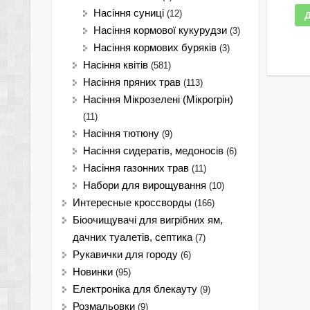
Насіння суниці
(12)
Насіння кормової кукурудзи
(3)
Насіння кормових буряків
(3)
Насіння квітів
(581)
Насіння пряних трав
(113)
Насіння Мікрозелені (Мікрогрін)
(11)
Насіння тютюну
(9)
Насіння сидератів, медоносів
(6)
Насіння газонних трав
(11)
Набори для вирощування
(10)
Интересные кроссворды
(166)
Біоочищувачі для вигрібних ям,
дачних туалетів, септика
(7)
Рукавички для городу
(6)
Новинки
(95)
Електроніка для блекауту
(9)
Розмальовки
(9)