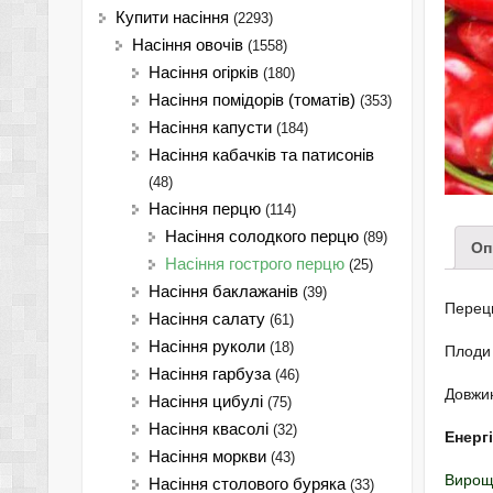
Купити насіння
(2293)
Насіння овочів
(1558)
Насіння огірків
(180)
Насіння помідорів (томатів)
(353)
Насіння капусти
(184)
Насіння кабачків та патисонів
(48)
Насіння перцю
(114)
Насіння солодкого перцю
(89)
Оп
Насіння гострого перцю
(25)
Насіння баклажанів
(39)
Перець
Насіння салату
(61)
Насіння руколи
(18)
Плоди 
Насіння гарбуза
(46)
Довжин
Насіння цибулі
(75)
Насіння квасолі
(32)
Енерг
Насіння моркви
(43)
Вирощу
Насіння столового буряка
(33)