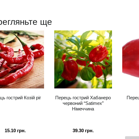
регляньте ще
ць гострий Козій ріг
Перець гострий Хабанеро
Перец
червоний “Satimex”
Німеччина
15.10
грн.
39.30
грн.