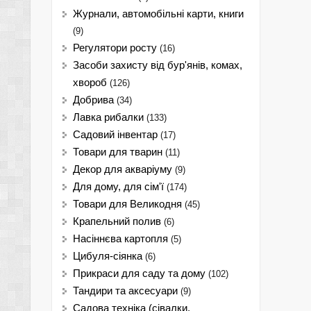
Журнали, автомобільні карти, книги
(9)
Регулятори росту
(16)
Засоби захисту від бур'янів, комах,
хвороб
(126)
Добрива
(34)
Лавка рибалки
(133)
Садовий інвентар
(17)
Товари для тварин
(11)
Декор для акваріуму
(9)
Для дому, для сім'ї
(174)
Товари для Великодня
(45)
Крапельний полив
(6)
Насіннєва картопля
(5)
Цибуля-сіянка
(6)
Прикраси для саду та дому
(102)
Тандири та аксесуари
(9)
Садова техніка (сівалки,