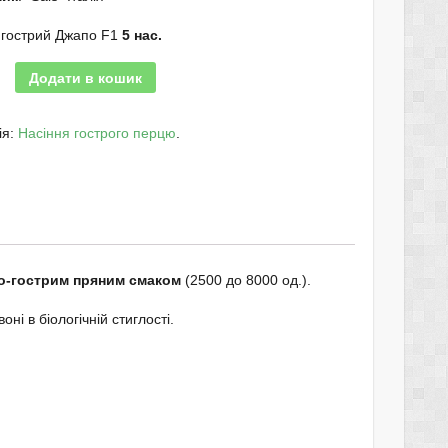
 гострий Джапо F1
5 нас.
Додати в кошик
ія:
Насіння гострого перцю
.
о-гострим пряним смаком
(2500 до 8000 од.).
ні в біологічній стиглості.