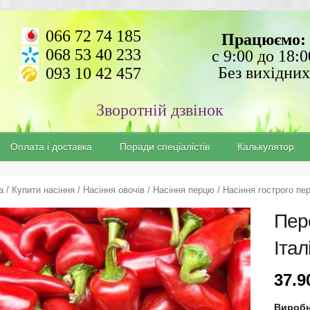
066 72 74 185
Працюємо:
068 53 40 233
с 9:00 до 18:0
Без вихідних
093 10 42 457
Зворотній дзвінок
Оплата і доставка
Поради спеціалістів
Калькулятор
а
/
Купити насіння
/
Насіння овочів
/
Насіння перцю
/
Насіння гострого пе
Пер
Італ
37.
Вироб