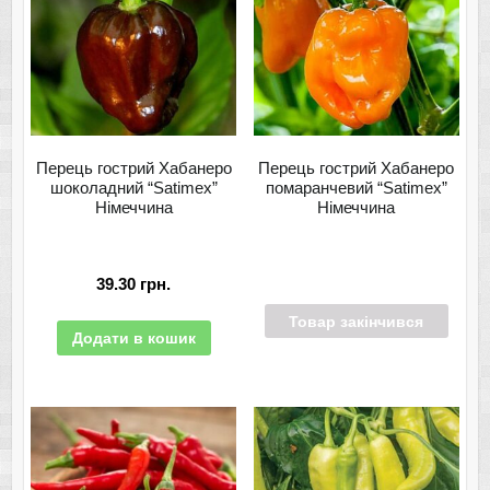
Перець гострий Хабанеро
Перець гострий Хабанеро
шоколадний “Satimex”
помаранчевий “Satimex”
Німеччина
Німеччина
39.30
грн.
Товар закінчився
Додати в кошик