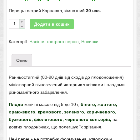
Перець гострий Карнавал, кімнатний
30 нас.
Додати в кошик
Категорії:
Насіння гострого перцю
,
Новинки
.
Опис
Ранньостиглий (80-90 днів від сходів до плодоношення)
мініатюрний вічнозелений чагарник з квітками і плодами
різноманітного забарвлення.
Плоди
конічні масою від 5 до 10 г,
білого, жовтого,
оранжевого, кремового, зеленого, коричневого,
бузкового, фіолетового, червоного кольорів,
на
довгих плодоніжках, що полегшує їх зрізання.
Цей
перець
не потребує формування, утворюючи