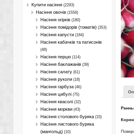
Купити насіння
(2293)
Насіння овочів
(1558)
Насіння огірків
(180)
Насіння помідорів (томатів)
(353)
Насіння капусти
(184)
Насіння кабачків та патисонів
(48)
Насіння перцю
(114)
Насіння баклажанів
(39)
Насіння салату
(61)
Насіння руколи
(18)
Насіння гарбуза
(46)
Оп
Насіння цибулі
(75)
Насіння квасолі
(32)
Раннь
Насіння моркви
(43)
Насіння столового буряка
(33)
Корен
Насіння листового буряка
Поверх
(мангольд)
(10)