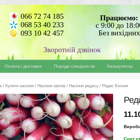
066 72 74 185
Працюємо:
068 53 40 233
с 9:00 до 18:0
Без вихідних
093 10 42 457
Зворотній дзвінок
Оплата і доставка
Поради спеціалістів
Калькулятор
а
/
Купити насіння
/
Насіння овочів
/
Насіння редису
/ Редис Богиня
Ред
11.
Виробн
Сорт с