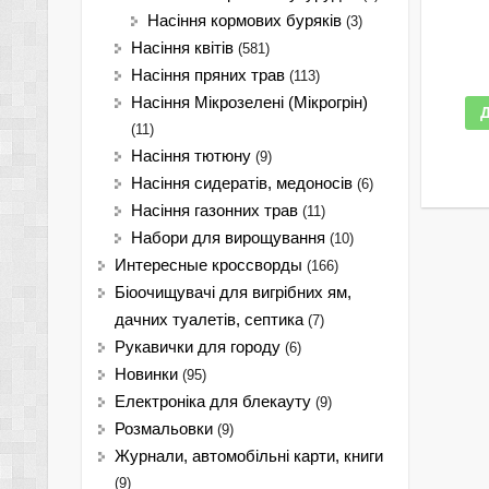
Насіння кормових буряків
(3)
Насіння квітів
(581)
Насіння пряних трав
(113)
Насіння Мікрозелені (Мікрогрін)
(11)
Насіння тютюну
(9)
Насіння сидератів, медоносів
(6)
Насіння газонних трав
(11)
Набори для вирощування
(10)
Интересные кроссворды
(166)
Біоочищувачі для вигрібних ям,
дачних туалетів, септика
(7)
Рукавички для городу
(6)
Новинки
(95)
Електроніка для блекауту
(9)
Розмальовки
(9)
Журнали, автомобільні карти, книги
(9)