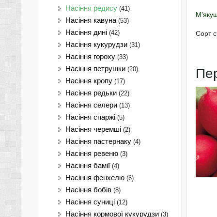
Насіння редису
(41)
М’якуш
Насіння кавуна
(53)
Насіння дині
(42)
Сорт с
Насіння кукурудзи
(31)
Насіння гороху
(33)
Насіння петрушки
(20)
Пе
Насіння кропу
(17)
Насіння редьки
(22)
Насіння селери
(13)
Насіння спаржі
(5)
Насіння черемші
(2)
Насіння пастернаку
(4)
Насіння ревеню
(3)
Насіння бамії
(4)
Насіння фенхелю
(6)
Насіння бобів
(8)
Насіння суниці
(12)
Насіння кормової кукурудзи
(3)