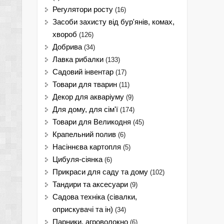
Регулятори росту
(16)
Засоби захисту від бур'янів, комах,
хвороб
(126)
Добрива
(34)
Лавка рибалки
(133)
Садовий інвентар
(17)
Товари для тварин
(11)
Декор для акваріуму
(9)
Для дому, для сім'ї
(174)
Товари для Великодня
(45)
Крапельний полив
(6)
Насіннєва картопля
(5)
Цибуля-сіянка
(6)
Прикраси для саду та дому
(102)
Тандири та аксесуари
(9)
Садова техніка (сівалки,
оприскувачі та ін)
(34)
Парники, агроволокно
(6)