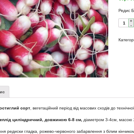
Редис 
Категор
ис
остиглий сорт
, вегетаційний період від масових сходів до технічної
еплід циліндричний, довжиною 6-8 см,
діаметром 3-4см, масою 25
ня редиски гладка, рожево-червоного забарвлення з білим кінчико