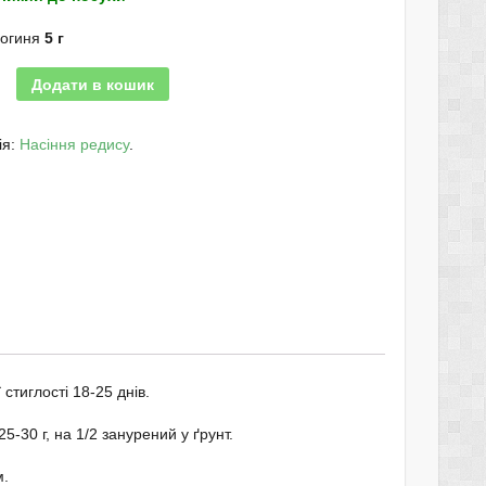
Богиня
5 г
Додати в кошик
ія:
Насіння редису
.
 стиглості 18-25 днів.
-30 г, на 1/2 занурений у ґрунт.
м.