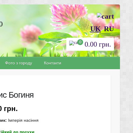
0
UK
RU
0
0.00
грн.
Фото з городу
Контакти
ис Богиня
10
грн.
ик:
Імперія насіння
тійкий до посухи